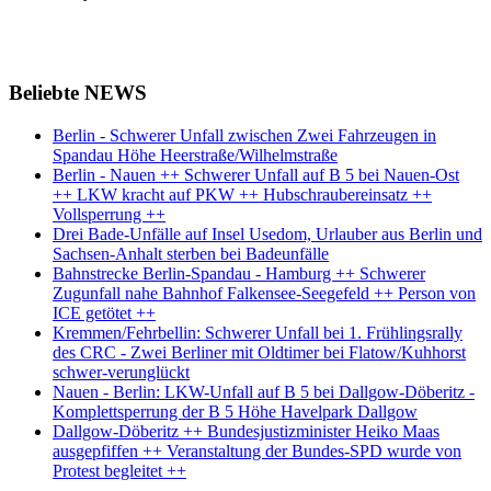
Beliebte NEWS
Berlin - Schwerer Unfall zwischen Zwei Fahrzeugen in
Spandau Höhe Heerstraße/Wilhelmstraße
Berlin - Nauen ++ Schwerer Unfall auf B 5 bei Nauen-Ost
++ LKW kracht auf PKW ++ Hubschraubereinsatz ++
Vollsperrung ++
Drei Bade-Unfälle auf Insel Usedom, Urlauber aus Berlin und
Sachsen-Anhalt sterben bei Badeunfälle
Bahnstrecke Berlin-Spandau - Hamburg ++ Schwerer
Zugunfall nahe Bahnhof Falkensee-Seegefeld ++ Person von
ICE getötet ++
Kremmen/Fehrbellin: Schwerer Unfall bei 1. Frühlingsrally
des CRC - Zwei Berliner mit Oldtimer bei Flatow/Kuhhorst
schwer-verunglückt
Nauen - Berlin: LKW-Unfall auf B 5 bei Dallgow-Döberitz -
Komplettsperrung der B 5 Höhe Havelpark Dallgow
Dallgow-Döberitz ++ Bundesjustizminister Heiko Maas
ausgepfiffen ++ Veranstaltung der Bundes-SPD wurde von
Protest begleitet ++