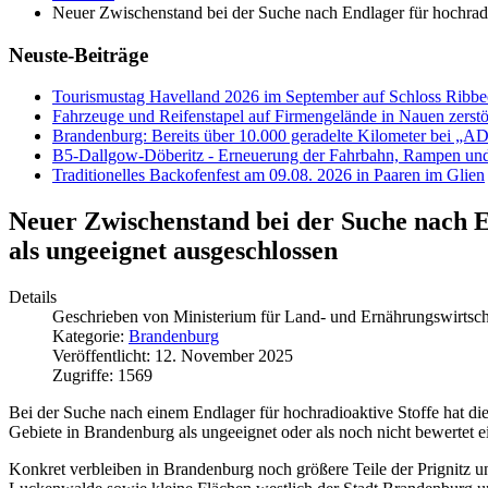
Neuer Zwischenstand bei der Suche nach Endlager für hochradi
Neuste-Beiträge
Tourismustag Havelland 2026 im September auf Schloss Ribb
Fahrzeuge und Reifenstapel auf Firmengelände in Nauen zerstö
Brandenburg: Bereits über 10.000 geradelte Kilometer bei „
B5-Dallgow-Döberitz - Erneuerung der Fahrbahn, Rampen und
Traditionelles Backofenfest am 09.08. 2026 in Paaren im Glien
Neuer Zwischenstand bei der Suche nach E
als ungeeignet ausgeschlossen
Details
Geschrieben von
Ministerium für Land- und Ernährungswirtsc
Kategorie:
Brandenburg
Veröffentlicht: 12. November 2025
Zugriffe: 1569
Bei der Suche nach einem Endlager für hochradioaktive Stoffe hat di
Gebiete in Brandenburg als ungeeignet oder als noch nicht bewertet ei
Konkret verbleiben in Brandenburg noch größere Teile der Prignitz 