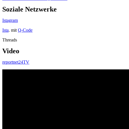
Soziale Netzwerke
Istagram
Ista
. mit
Q-Code
Threads
Video
reportnet24TV