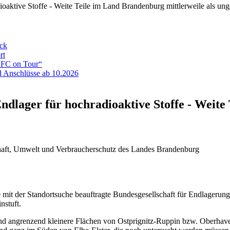
oaktive Stoffe - Weite Teile im Land Brandenburg mittlerweile als ung
eck
rt
ADFC on Tour“
 Anschlüsse ab 10.2026
ndlager für hochradioaktive Stoffe - Weite
haft, Umwelt und Verbraucherschutz des Landes Brandenburg
e mit der Standortsuche beauftragte Bundesgesellschaft für Endlageru
nstuft.
und angrenzend kleinere Flächen von Ostprignitz-Ruppin bzw. Oberhav