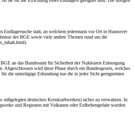
b sie für die Errichtung eines Endlagers geeignet sind. Die übrigen
rum Endlagersuche statt, an welchem jedermann vor Ort in Hannover
rgebnisse der BGE sowie viele andere Themen rund um die
_inhalt.html).
ie BGE an das Bundesamt für Sicherheit der Nuklearen Entsorgung
an. Abgeschlossen wird diese Phase durch ein Bundesgesetz, welches
für die untertägige Erkundung nur die in jeder Sicht geeignetsten
 stillgelegten deutschen Kernkraftwerken) sicher zu verwahren. In
 Bergwerke und Regionen mit Vulkanen oder Erdbebengefahr wurden