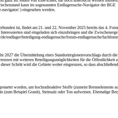
 ganz im Süden von Elbe-Elster, die noch untersucht werden müssen, o
 Zwischenstand kann im sogenannten Endlagersuche-Navigator der BGE
-navigator/ ) eingesehen werden.
verbunden ist, findet am 21. und 22. November 2025 bereits das 4. Fo
e Interessierten sind eingeladen sich einzubringen und die Zwischene
e/de/endlager/beteiligung-endlagersuche/forum-endlagersuche/fachforum
ahr 2027 die Übermittelung eines Standortregionenvorschlags durch d
enzen mit weiteren Beteiligungsmöglichkeiten für die Öffentlichkeit 
ieser Schritt wird die Gebiete weiter eingrenzen, so dass abschließend 
estartet worden, um hochradioaktive Stoffe (zumeist Brennelemente aus
stein (zum Beispiel Granit), Steinsalz oder Ton aufweisen. Ehemalige