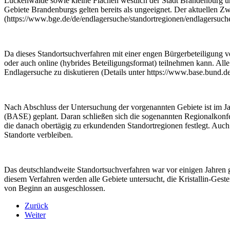
Luckenwalde sowie kleine Flächen westlich der Stadt Brandenburg und
Gebiete Brandenburgs gelten bereits als ungeeignet. Der aktuellen
(https://www.bge.de/de/endlagersuche/standortregionen/endlagersuche
Da dieses Standortsuchverfahren mit einer engen Bürgerbeteiligung 
oder auch online (hybrides Beteiligungsformat) teilnehmen kann. All
Endlagersuche zu diskutieren (Details unter https://www.base.bund.d
Nach Abschluss der Untersuchung der vorgenannten Gebiete ist im J
(BASE) geplant. Daran schließen sich die sogenannten Regionalkonfer
die danach obertägig zu erkundenden Standortregionen festlegt. Auch d
Standorte verbleiben.
Das deutschlandweite Standortsuchverfahren war vor einigen Jahren g
diesem Verfahren werden alle Gebiete untersucht, die Kristallin-Ge
von Beginn an ausgeschlossen.
Zurück
Weiter