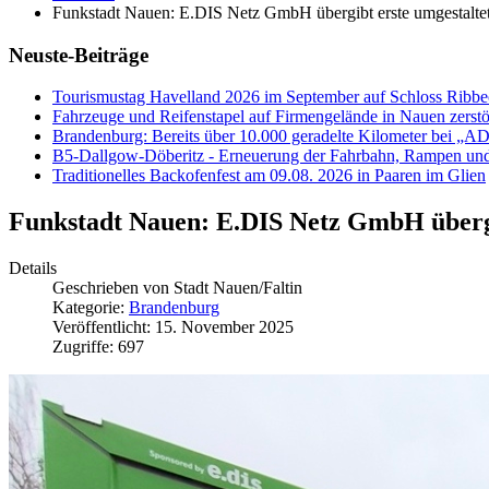
Funkstadt Nauen: E.DIS Netz GmbH übergibt erste umgestalte
Neuste-Beiträge
Tourismustag Havelland 2026 im September auf Schloss Ribb
Fahrzeuge und Reifenstapel auf Firmengelände in Nauen zerstö
Brandenburg: Bereits über 10.000 geradelte Kilometer bei „
B5-Dallgow-Döberitz - Erneuerung der Fahrbahn, Rampen und
Traditionelles Backofenfest am 09.08. 2026 in Paaren im Glien
Funkstadt Nauen: E.DIS Netz GmbH übergi
Details
Geschrieben von
Stadt Nauen/Faltin
Kategorie:
Brandenburg
Veröffentlicht: 15. November 2025
Zugriffe: 697