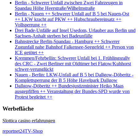
Berlin - Schwerer Unfall zwischen Zwei Fahrzeugen in
Spandau Höhe Heerstraße/Wilhelmstraße
Berlin - Nauen ++ Schwerer Unfall auf B 5 bei Nauen-Ost
++ LKW kracht auf PKW ++ Hubschraubereinsatz ++
Vollsperrung ++
Drei Bade-Unfälle auf Insel Usedom, Urlauber aus Berlin und
Sachsen-Anhalt sterben bei Badeunfälle
Bahnstrecke Berlin-Spandau - Hamburg ++ Schwerer
Zugunfall nahe Bahnhof Falkensee-Seegefeld ++ Person von
ICE getötet ++
Kremmen/Fehrbellin: Schwerer Unfall bei 1. Frühlingsrally
des CRC - Zwei Berliner mit Oldtimer bei Flatow/Kuhhorst
schwer-verunglückt
Nauen - Berlin: LKW-Unfall auf B 5 bei Dallgow-Döberitz -
Komplettsperrung der B 5 Höhe Havelpark Dallgow
Dallgow-Döberitz ++ Bundesjustizminister Heiko Maas
ausgepfiffen ++ Veranstaltung der Bundes-SPD wurde von
Protest begleitet ++
Werbefläche
Slottica casino erfahrungen
reportnet24TV-Shop