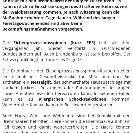
Kontakt mit den Brennhaaren der Raupen zu schützen. Es
kann örtlich zu Einschränkungen des Straßenverkehrs sowie
der Waldbetretung kommen. Je nach Witterung kann die
Maßnahme mehrere Tage dauern. Während des langen
Feiertagswochenendes sind aber keine
Bekämpfungsmaßnahmen vorgesehen.
Der
Eichenprozessionsspinner (kurz: EPS)
tritt seit dem
vergangenen Jahr wieder verstärkt in verschiedenen
Bundesländern auf. Auch Brandenburg ist stark betroffen. Der
Schwerpunkt liegt im Landkreis Prignitz.
Die Brennhaare der Eichenprozessionsspinner-Raupen stellen
ein erhebliches Gesundheitsrisiko für Menschen dar. Sie
enthalten ein
Nesselgift
, das schmerzhafte Hautausschläge mit
starkem Juckreiz, Reizungen oder Entzündungen der Augen
sowie Atembeschwerden hervorrufen kann. In seltenen Fällen
kann es zu
allergischen Schockreaktionen
kommen.
Wiederholter Kontakt kann die Beschwerden verstärken.
Auch Haus-, Wild- und Weidetiere sind bei Kontakt mit den
Brennhaaren betroffen. Tiere können die Brennhaare auf ihrem
Fell tragen und damit weiterverbreiten. Die Haare können
zudem über mehrere Kilometer transportiert werden und