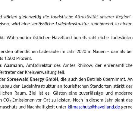
ärken gleichzeitig die touristische Attraktivität unserer Region
“,
eisen, wird eine verlässliche Ladeinfrastruktur zunehmend zu einem
bt. Während im östlichen Havelland bereits zahlreiche Ladesäulen
r ersten öffentlichen Ladesäule im Jahr 2020 in Nauen – damals bei
ls 1.500 Prozent.
ns Aasmann
, Amtsdirektor des Amtes Rhinow, der ehrenamtliche
ertreter der Kreisverwaltung teil.
 der
Spreewald Energy GmbH
, die auch den Betrieb übernimmt. An
bau der Ladeinfrastruktur an touristischen Standorten stärkt der
ndlichen Raum. Ziel ist es, Gästen eine zuverlässige und moderne
on CO₂-Emissionen vor Ort zu leisten. Noch in diesem Jahr plant das
imaschutz und Nachhaltigkeit unter
klimaschutz@havelland.de
gerne