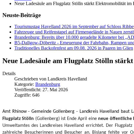
Neue Ladesäule am Flugplatz Stölln stärkt Elektromobilität im
Neuste-Beiträge
Tourismustag Havelland 2026 im September auf Schloss Ribb
Fahrzeuge und Reifenstapel auf Firmengelände in Nauen zerstö
Brandenburg: Bereits über 10.000 geradelte Kilometer bei „
B5-Dallgow-Döberitz - Erneuerung der Fahrbahn, Rampen und
Traditionelles Backofenfest am 09.08. 2026 in Paaren im Glien
Neue Ladesäule am Flugplatz Stölln stärkt
Details
Geschrieben von
Landkreis Havelland
Kategorie:
Brandenburg
Veröffentlicht: 27. Mai 2026
Zugriffe: 646
Amt Rhinow - Gemeinde Gollenberg - Landkreis Havelland baut Lad
Flugplatz Stölln
(Gollenberg) ist Ende April eine
neue öffentliche 
Umweltamtes des Landkreises Havelland errichtet.
Der Flugplatz
zahlreiche Besucherinnen und Besucher an. Bislang fehlte vor O