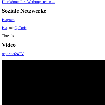
Hier könnte Ihre Werbung stehen ...
Soziale Netzwerke
Istagram
Ista
. mit
Q-Code
Threads
Video
reportnet24TV