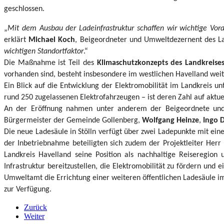
geschlossen.
„
Mit dem Ausbau der Ladeinfrastruktur schaffen wir wichtige Vorau
erklärt
Michael Koch
, Beigeordneter und Umweltdezernent des La
wichtigen Standortfaktor
.“
Die Maßnahme ist Teil des
Klimaschutzkonzepts des Landkreise
vorhanden sind, besteht insbesondere im westlichen Havelland wei
Ein Blick auf die Entwicklung der Elektromobilität im Landkreis u
rund 250 zugelassenen Elektrofahrzeugen – ist deren Zahl auf aktue
An der Eröffnung nahmen unter anderem der Beigeordnete und
Bürgermeister der Gemeinde Gollenberg,
Wolfgang Heinze
,
Ingo 
Die neue Ladesäule in Stölln verfügt über zwei Ladepunkte mit ein
der Inbetriebnahme beteiligten sich zudem der Projektleiter Her
Landkreis Havelland seine Position als nachhaltige Reiseregion 
Infrastruktur bereitzustellen, die Elektromobilität zu fördern und
Umweltamt die Errichtung einer weiteren öffentlichen Ladesäule im
zur Verfügung.
Zurück
Weiter