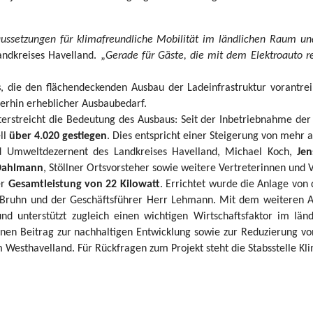
ssetzungen für klimafreundliche Mobilität im ländlichen Raum und st
ndkreises Havelland. „
Gerade für Gäste, die mit dem Elektroauto r
s
, die den flächendeckenden Ausbau der Ladeinfrastruktur vorantrei
terhin erheblicher Ausbaubedarf.
nterstreicht die Bedeutung des Ausbaus: Seit der Inbetriebnahme de
ll
über 4.020 gestiegen
. Dies entspricht einer Steigerung von mehr a
 Umweltdezernent des Landkreises Havelland, Michael Koch,
Je
Dahlmann
, Stöllner Ortsvorsteher sowie weitere Vertreterinnen und V
er
Gesamtleistung von 22 Kilowatt
. Errichtet wurde die Anlage von
r Bruhn und der Geschäftsführer Herr Lehmann. Mit dem weiteren Aus
und unterstützt zugleich einen wichtigen Wirtschaftsfaktor im lä
 einen Beitrag zur nachhaltigen Entwicklung sowie zur Reduzierung v
 Westhavelland. Für Rückfragen zum Projekt steht die Stabsstelle Kl