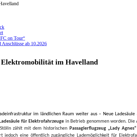
 Havelland
eck
rt
ADFC on Tour“
 Anschlüsse ab 10.2026
 Elektromobilität im Havelland
einfrastruktur im ländlichen Raum weiter aus – Neue Ladesäule am
Ladesäule für Elektrofahrzeuge
in Betrieb genommen worden. Die A
 Stölln zählt mit dem historischen
Passagierflugzeug „Lady Agnes“
rt jedoch eine öffentlich zugängliche Lademöglichkeit für Elektro