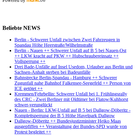
Powered by
Beliebte NEWS
Berlin - Schwerer Unfall zwischen Zwei Fahrzeugen in
Spandau Höhe Heerstraße/Wilhelmstraße
Berlin - Nauen ++ Schwerer Unfall auf B 5 bei Nauen-Ost
++ LKW kracht auf PKW ++ Hubschraubereinsatz ++
Vollsperrung ++
Drei Bade-Unfälle auf Insel Usedom, Urlauber aus Berlin und
Sachsen-Anhalt sterben bei Badeunfälle
Bahnstrecke Berlin-Spandau - Hamburg ++ Schwerer
Zugunfall nahe Bahnhof Falkensee-Seegefeld ++ Person von
ICE getötet ++
Kremmen/Fehrbellin: Schwerer Unfall bei 1. Frühlingsrally
des CRC - Zwei Berliner mit Oldtimer bei Flatow/Kuhhorst
schwer-verunglückt
Nauen - Berlin: LKW-Unfall auf B 5 bei Dallgow-Döberitz -
Komplettsperrung der B 5 Höhe Havelpark Dallgow
Dallgow-Döberitz ++ Bundesjustizminister Heiko Maas
ausgepfiffen ++ Veranstaltung der Bundes-SPD wurde von
Protest begleitet ++