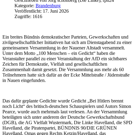
Geschrieben von
Jörg schönberg (Die Linke), rpn24
Kategorie:
Brandenburg
Veröffentlicht: 17. Juni 2026
Zugriffe: 1616
Ein breites Bündnis demokratischer Parteien, Gewerkschaften und
zivilgesellschaftlicher Initiativen hat sich am Dienstagabend zu einer
gemeinsamen Versammlung in der Nauener Altstadt versammelt.
Unter dem Motto „100 Menschen – ein Gedicht“ haben die
Veranstalter parallel zu einer Veranstaltung der AfD ein sichtbares
Zeichen für Demokratie, Vielfalt und gesellschaftlichen
Zusammenhalt damit gesetzt. Die Versammlung aus mehr als 60
Teilnehmern hatte sich dafür an der Ecke Mittelstraße / Jüdenstraße
in Nauen eingefunden.
Das dafür geplante Gedichte wurde Gedicht „Bei Hitlers brennt
noch Licht“ des britisch-deutschen Schauspielers und Autors Simon
Pearce, wurde auch mehrmals laut verlesen. An der Versammlung
beteiligten sich unter anderem der Deutsche Gewerkschaftsbund
(DGB), die AG Vielfalt Wustermark, Die Linke Havelland, die SPD
Havelland, die Piratenpartei, BÜNDNIS 90/DIE GRÜNEN
Havelland, Omas gegen Rechts Ketzin/Havelland, das