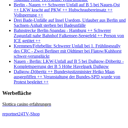
Berlin - Nauen ++ Schwerer Unfall auf B 5 bei Nauen-Ost
++ LKW kracht auf PKW ++ Hubschraubereinsatz ++
Vollsperrung ++
Drei Bade-Unfälle auf Insel Usedom, Urlauber aus Berlin und
Sachsen-Anhalt sterben bei Badeunfälle
Bahnstrecke Berlin-Spandau - Hamburg ++ Schwerer
Zugunfall nahe Bahnhof Falkensee-Seegefeld ++ Person von
ICE getötet ++
Kremmen/Fehrbellin: Schwerer Unfall bei 1. Frühlingsrally
des CRC - Zwei Berliner mit Oldtimer bei Flatow/Kuhhorst
schwer-verunglückt
Nauen - Berlin: LKW-Unfall auf B 5 bei Dallgow-Döberitz -
Komplettsperrung der B 5 Höhe Havelpark Dallgow
Dallgow-Döberitz ++ Bundesjustizminister Heiko Maas
ausgepfiffen ++ Veranstaltung der Bundes-SPD wurde von
Protest begleitet ++
Werbefläche
Slottica casino erfahrungen
reportnet24TV-Shop