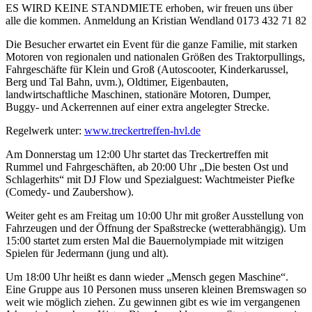
ES WIRD KEINE STANDMIETE erhoben, wir freuen uns über
alle die kommen. Anmeldung an Kristian Wendland 0173 432 71 82
Die Besucher erwartet ein Event für die ganze Familie, mit starken
Motoren von regionalen und nationalen Größen des Traktorpullings,
Fahrgeschäfte für Klein und Groß (Autoscooter, Kinderkarussel,
Berg und Tal Bahn, uvm.), Oldtimer, Eigenbauten,
landwirtschaftliche Maschinen, stationäre Motoren, Dumper,
Buggy- und Ackerrennen auf einer extra angelegter Strecke.
Regelwerk unter:
www.treckertreffen-hvl.de
Am Donnerstag um 12:00 Uhr startet das Treckertreffen mit
Rummel und Fahrgeschäften, ab 20:00 Uhr „Die besten Ost und
Schlagerhits“ mit DJ Flow und Spezialguest: Wachtmeister Piefke
(Comedy- und Zaubershow).
Weiter geht es am Freitag um 10:00 Uhr mit großer Ausstellung von
Fahrzeugen und der Öffnung der Spaßstrecke (wetterabhängig). Um
15:00 startet zum ersten Mal die Bauernolympiade mit witzigen
Spielen für Jedermann (jung und alt).
Um 18:00 Uhr heißt es dann wieder „Mensch gegen Maschine“.
Eine Gruppe aus 10 Personen muss unseren kleinen Bremswagen so
weit wie möglich ziehen. Zu gewinnen gibt es wie im vergangenen