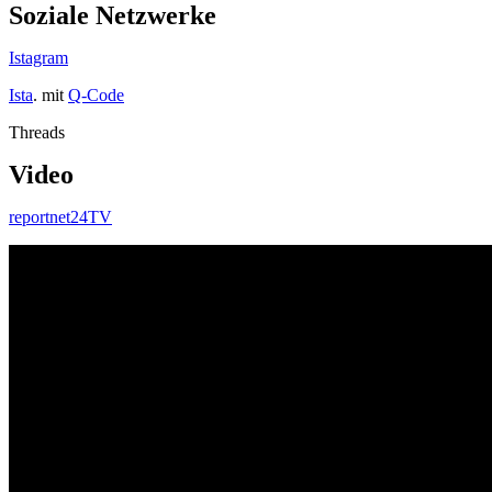
Soziale Netzwerke
Istagram
Ista
. mit
Q-Code
Threads
Video
reportnet24TV