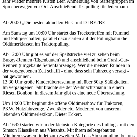
Jahr wieder mehrere Kisten Bier. Anmeldung von Startergruppen im
Sprecherwagen vor Ort. Anschließend Testpulling für Jedermann.
Ab 20:00 „Die besten aktuellen Hits“ mit DJ BE2BE
Am Samstag um 10:00 Uhr startet das Treckertreffen mit Rummel
und Fahrgeschäften, parallel dazu starten auf der Pullingbahn die
Oldtimerklassen im Traktorpulling.
Ab 12:00 Uhr gibt es auf der Spaßstrecke viel zu sehen beim
Buggy-Rennen (Eigenbauten) und anschließend beim Crash-Car-
Rennen (umgebaute Serienfahrzeuge). Wer die meisten Runden in
der vorgegebenen Zeit schafft - ohne dass sein Fahrzeug versagt -
hat gewonnen.
13:30 Uhr große Kinderüberraschung mit über 50kg Süßigkeiten.
Im vergangenen Jahr brachte sie der Weihnachtsmann in einem
Riesen Bonbon, in diesem Jahr gibt es eine neue Überraschung.
Um 14:00 Uhr beginnt die offene Oldtimershow für Traktoren,
PKW, Nutzfahrzeuge, Zweiräder etc. Moderiert von unserem
lebenden Oldtimerlexikon, Dieter Eckert.
Ab 16:00 starten wir in der kleinsten Kategorie des Pullings, mit den
Simson Klassikern aus Vietznitz. Mit ihrem selbstgebauten
Minibremswagen findet zum zweiten Mal das Simsonpulling bei uns