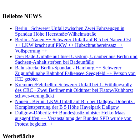
Beliebte NEWS
Berlin - Schwerer Unfall zwischen Zwei Fahrzeugen in
Spandau Höhe Heerstraße/Wilhelmstraße
Berlin - Nauen ++ Schwerer Unfall auf B 5 bei Nauen-Ost
++ LKW kracht auf PKW ++ Hubschraubereinsatz ++
Vollsperrung ++
Drei Bade-Unfälle auf Insel Usedom, Urlauber aus Berlin und
Sachsen-Anhalt sterben bei Badeunfälle
Bahnstrecke Berlin-Spandau - Hamburg ++ Schwerer
Zugunfall nahe Bahnhof Falkensee-Seegefeld ++ Person von
ICE getötet ++
Kremmen/Fehrbellin: Schwerer Unfall bei 1. Frühlingsrally
des CRC - Zwei Berliner mit Oldtimer bei Flatow/Kuhhorst
schwer-verunglückt
Nauen - Berlin: LKW-Unfall auf B 5 bei Dallgow-Döberitz -
Komplettsperrung der B 5 Höhe Havelpark Dallgow
Dallgow-Döberitz ++ Bundesjustizminister Heiko Maas
ausgepfiffen ++ Veranstaltung der Bundes-SPD wurde von
Protest begleitet ++
Werbefläche