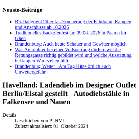
Neuste-Beiträge
B5-Dallgow-Döberitz - Erneuerung der Fahrbahn, Rampen
und Anschlüsse ab 10.2026
Traditionelles Backofenfest am 09.08. 2026 in Paaren im
Glien
Brandenburg: Auch heute Schauer und Gewitter möglich
Was Autofahrer bei einer Vollsperrung dürfen, wie die
Rettungsgasse richtig gebildet wird und welche Ausstattung
bei langen Wartezeiten hilft
Brandenburg-Wetter - Am Tag Hitze örtlich auch
Unwettergefahr
Havelland: Ladendieb im Designer Outlet
Berlin/Elstal gestellt - Autodiebstähle in
Falkensee und Nauen
Details
Geschrieben von
PI HVL
Zuletzt aktualisiert: 01. Oktober 2024