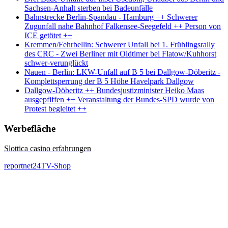
Sachsen-Anhalt sterben bei Badeunfälle
Bahnstrecke Berlin-Spandau - Hamburg ++ Schwerer
Zugunfall nahe Bahnhof Falkensee-Seegefeld ++ Person von
ICE getötet ++
Kremmen/Fehrbellin: Schwerer Unfall bei 1. Frühlingsrally
des CRC - Zwei Berliner mit Oldtimer bei Flatow/Kuhhorst
schwer-verunglückt
Nauen - Berlin: LKW-Unfall auf B 5 bei Dallgow-Döberitz -
Komplettsperrung der B 5 Höhe Havelpark Dallgow
Dallgow-Döberitz ++ Bundesjustizminister Heiko Maas
ausgepfiffen ++ Veranstaltung der Bundes-SPD wurde von
Protest begleitet ++
Werbefläche
Slottica casino erfahrungen
reportnet24TV-Shop