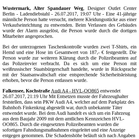
Wustermark, Alter Spandauer Weg
, Designer Outlet Center
Berlin - Ladendiebstahl - 26.07.2017, 19:07 Uhr - Eine 41-jährige
männliche Person hatte versucht, mehrere Kleidungsstücke aus einer
Verkaufseinrichtung zu entwenden. Beim Verlassen des Gebäudes
wurde der Alarm ausgelöst, die Person wurde durch die dortigen
Mitarbeiter angesprochen.
Bei der unterzogenen Taschenkontrolle wurden zwei T-Shirts, ein
Hemd und eine Hose im Gesamtwert von 187,- € festgestellt. Die
Person wurde zur weiteren Klärung durch die Polizeibeamten auf
das Polizeirevier verbracht. Da es sich um eine Person mit
weißrussischer Staatsbürgerschaft handelte, wurde in Rücksprache
mit der Staatsanwaltschaft eine entsprechende Sicherheitsleistung
erhoben, bevor die Person entlassen wurde.
Falkensee, Kochstraße
Audi A4 - HVL-OO865
entwendet
26.07.2017, 21:19 Uhr Mit Entsetzen musste der Fahrzeughalter
feststellen, dass sein PKW Audi A4, welcher auf dem Parkplatz des
Bahnhofs Finkenkrug abgestellt war, durch unbekannte Täter
entwendet wurde. Bei dem Audi handelt es sich um ein Fahrzeug
aus dem Baujahr 2009 mit dem amtlichen Kennzeichen HVL-
OO865. Durch die eingesetzten Polizeibeamten wurden die
sofortigen Fahndungsmaßnahmen eingeleitet und eine Anzeige
entgegen genommen. Die Schadenshöhe beläuft sich nach Angaben