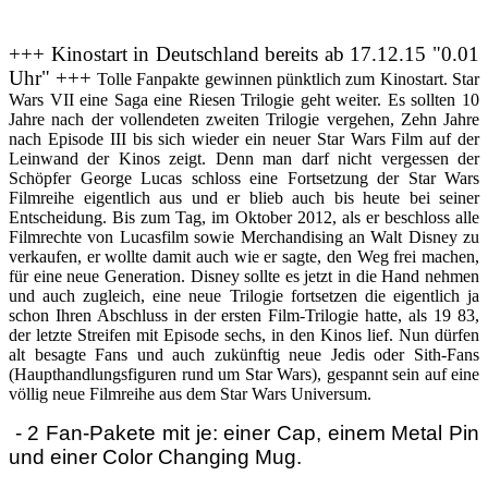
+++ Kinostart in Deutschland bereits ab 17.12.15 "0.01
Uhr" +++
Tolle Fanpakte gewinnen pünktlich zum Kinostart. Star
Wars VII eine Saga eine Riesen Trilogie geht weiter. Es sollten 10
Jahre nach der vollendeten zweiten Trilogie vergehen, Zehn Jahre
nach Episode III bis sich wieder ein neuer Star Wars Film auf der
Leinwand der Kinos zeigt. Denn man darf nicht vergessen der
Schöpfer George Lucas schloss eine Fortsetzung der Star Wars
Filmreihe eigentlich aus und er blieb auch bis heute bei seiner
Entscheidung. Bis zum Tag, im Oktober 2012, als er beschloss alle
Filmrechte von Lucasfilm sowie Merchandising an Walt Disney zu
verkaufen, er wollte damit auch wie er sagte, den Weg frei machen,
für eine neue Generation. Disney sollte es jetzt in die Hand nehmen
und auch zugleich, eine neue Trilogie fortsetzen die eigentlich ja
schon Ihren Abschluss in der ersten Film-Trilogie hatte, als 19 83,
der letzte Streifen mit Episode sechs, in den Kinos lief. Nun dürfen
alt besagte Fans und auch zukünftig neue Jedis oder Sith-Fans
(Haupthandlungsfiguren rund um Star Wars), gespannt sein auf eine
völlig neue Filmreihe aus dem Star Wars Universum.
- 2 Fan-Pakete mit je: einer Cap, einem Metal Pin
und einer Color Changing Mug.