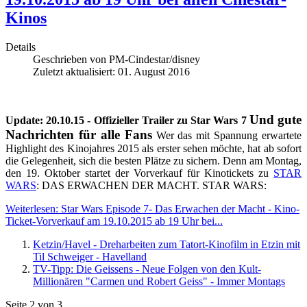
Kinos
Details
Geschrieben von
PM-Cindestar/disney
Zuletzt aktualisiert: 01. August 2016
Und gute
Update: 20.10.15 - Offizieller Trailer zu Star Wars 7
Nachrichten für alle Fans
Wer das mit Spannung erwartete
Highlight des Kinojahres 2015 als erster sehen möchte, hat ab sofort
die Gelegenheit, sich die besten Plätze zu sichern. Denn am Montag,
den 19. Oktober startet der Vorverkauf für Kinotickets zu
STAR
WARS
: DAS ERWACHEN DER MACHT. STAR WARS:
Weiterlesen: Star Wars Episode 7- Das Erwachen der Macht - Kino-
Ticket-Vorverkauf am 19.10.2015 ab 19 Uhr bei...
Ketzin/Havel - Dreharbeiten zum Tatort-Kinofilm in Etzin mit
Til Schweiger - Havelland
TV-Tipp: Die Geissens - Neue Folgen von den Kult-
Millionären "Carmen und Robert Geiss" - Immer Montags
Seite 2 von 3