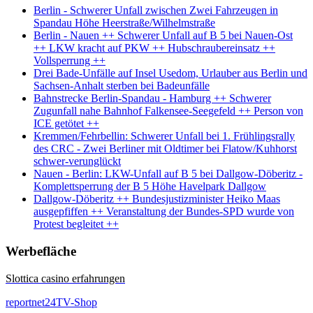
Berlin - Schwerer Unfall zwischen Zwei Fahrzeugen in
Spandau Höhe Heerstraße/Wilhelmstraße
Berlin - Nauen ++ Schwerer Unfall auf B 5 bei Nauen-Ost
++ LKW kracht auf PKW ++ Hubschraubereinsatz ++
Vollsperrung ++
Drei Bade-Unfälle auf Insel Usedom, Urlauber aus Berlin und
Sachsen-Anhalt sterben bei Badeunfälle
Bahnstrecke Berlin-Spandau - Hamburg ++ Schwerer
Zugunfall nahe Bahnhof Falkensee-Seegefeld ++ Person von
ICE getötet ++
Kremmen/Fehrbellin: Schwerer Unfall bei 1. Frühlingsrally
des CRC - Zwei Berliner mit Oldtimer bei Flatow/Kuhhorst
schwer-verunglückt
Nauen - Berlin: LKW-Unfall auf B 5 bei Dallgow-Döberitz -
Komplettsperrung der B 5 Höhe Havelpark Dallgow
Dallgow-Döberitz ++ Bundesjustizminister Heiko Maas
ausgepfiffen ++ Veranstaltung der Bundes-SPD wurde von
Protest begleitet ++
Werbefläche
Slottica casino erfahrungen
reportnet24TV-Shop