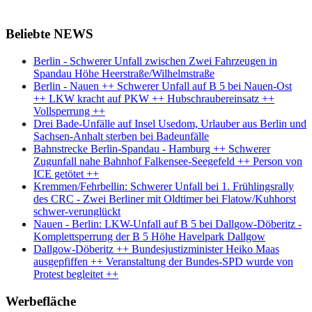
Beliebte NEWS
Berlin - Schwerer Unfall zwischen Zwei Fahrzeugen in
Spandau Höhe Heerstraße/Wilhelmstraße
Berlin - Nauen ++ Schwerer Unfall auf B 5 bei Nauen-Ost
++ LKW kracht auf PKW ++ Hubschraubereinsatz ++
Vollsperrung ++
Drei Bade-Unfälle auf Insel Usedom, Urlauber aus Berlin und
Sachsen-Anhalt sterben bei Badeunfälle
Bahnstrecke Berlin-Spandau - Hamburg ++ Schwerer
Zugunfall nahe Bahnhof Falkensee-Seegefeld ++ Person von
ICE getötet ++
Kremmen/Fehrbellin: Schwerer Unfall bei 1. Frühlingsrally
des CRC - Zwei Berliner mit Oldtimer bei Flatow/Kuhhorst
schwer-verunglückt
Nauen - Berlin: LKW-Unfall auf B 5 bei Dallgow-Döberitz -
Komplettsperrung der B 5 Höhe Havelpark Dallgow
Dallgow-Döberitz ++ Bundesjustizminister Heiko Maas
ausgepfiffen ++ Veranstaltung der Bundes-SPD wurde von
Protest begleitet ++
Werbefläche