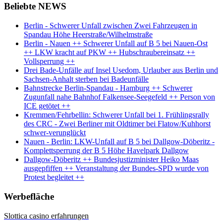
Beliebte NEWS
Berlin - Schwerer Unfall zwischen Zwei Fahrzeugen in
Spandau Höhe Heerstraße/Wilhelmstraße
Berlin - Nauen ++ Schwerer Unfall auf B 5 bei Nauen-Ost
++ LKW kracht auf PKW ++ Hubschraubereinsatz ++
Vollsperrung ++
Drei Bade-Unfälle auf Insel Usedom, Urlauber aus Berlin und
Sachsen-Anhalt sterben bei Badeunfälle
Bahnstrecke Berlin-Spandau - Hamburg ++ Schwerer
Zugunfall nahe Bahnhof Falkensee-Seegefeld ++ Person von
ICE getötet ++
Kremmen/Fehrbellin: Schwerer Unfall bei 1. Frühlingsrally
des CRC - Zwei Berliner mit Oldtimer bei Flatow/Kuhhorst
schwer-verunglückt
Nauen - Berlin: LKW-Unfall auf B 5 bei Dallgow-Döberitz -
Komplettsperrung der B 5 Höhe Havelpark Dallgow
Dallgow-Döberitz ++ Bundesjustizminister Heiko Maas
ausgepfiffen ++ Veranstaltung der Bundes-SPD wurde von
Protest begleitet ++
Werbefläche
Slottica casino erfahrungen