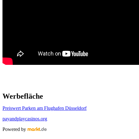
Werbefläche
Preiswert Parken am Flughafen Düsseldorf
payandplaycasinos.org
Powered by