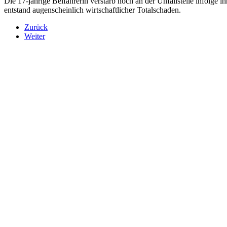
Die 17-jährige Beifahrerin verstarb noch an der Unfallstelle infolge
entstand augenscheinlich wirtschaftlicher Totalschaden.
Zurück
Weiter