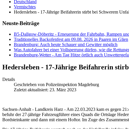
Deutschland
Vermischtes
Hedersleben - 17-Jährige Beifahrerin stirbt bei Schwerem Unfa
Neuste-Beiträge
B5-Dallgow-Döberitz - Erneuerung der Fahrbahn, Rampen und
Traditionelles Backofenfest am 09.08. 2026 in Paaren im Glien
Brandenburg: Auch heute Schauer und Gewitter möglich
Was Autofahrer bei einer Vollsperrung dürfen, wie die Rettungs
Brandenburg-Wetter - Am Tag Hitze örtlich auch Unwettergefa
Hedersleben - 17-Jährige Beifahrerin stir
Details
Geschrieben von
Polizeiinspektion Magdeburg
Zuletzt aktualisiert: 23. März 2023
Sachsen-Anhalt - Landkreis Harz - Am 22.03.2023 kam es gegen 21:43
befuhr der 27-jährige Fahrzeugführer eines Quads die Ortslage Hedersl
Bordsteinkante und dann mit einem Hoftor. Im Zuge des Zusammensto