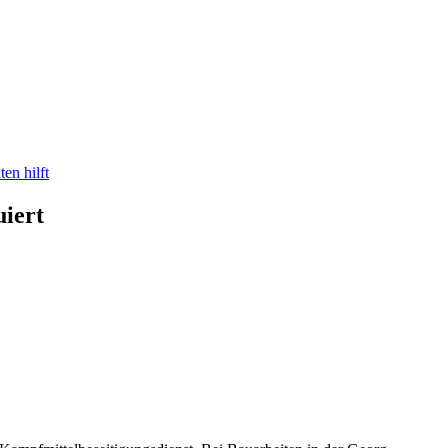
en hilft
uiert