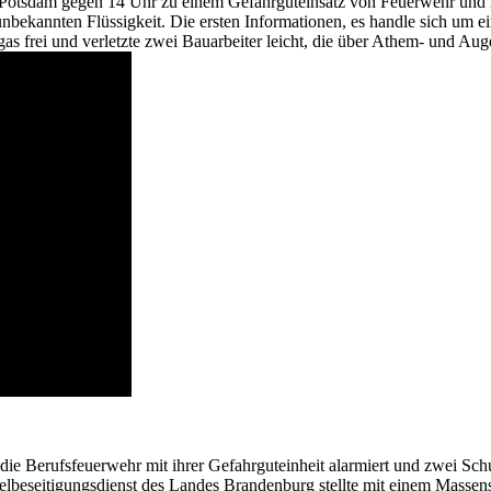
Potsdam gegen 14 Uhr zu einem Gefahrguteinsatz von Feuerwehr und K
nbekannten Flüssigkeit. Die ersten Informationen, es handle sich um 
as frei und verletzte zwei Bauarbeiter leicht, die über Athem- und Aug
ie Berufsfeuerwehr mit ihrer Gefahrguteinheit alarmiert und zwei Schu
beseitigungsdienst des Landes Brandenburg stellte mit einem Massensp