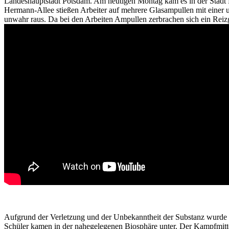
Landeshauptstadt Potsdam. Am heutigen Montag kam es in der Stadt 
Hermann-Allee stießen Arbeiter auf mehrere Glasampullen mit einer u
unwahr raus. Da bei den Arbeiten Ampullen zerbrachen sich ein Reizg
Aufgrund der Verletzung und der Unbekanntheit der Substanz wurde d
Schüler kamen in der nahegelegenen Biosphäre unter. Der Kampfmittel