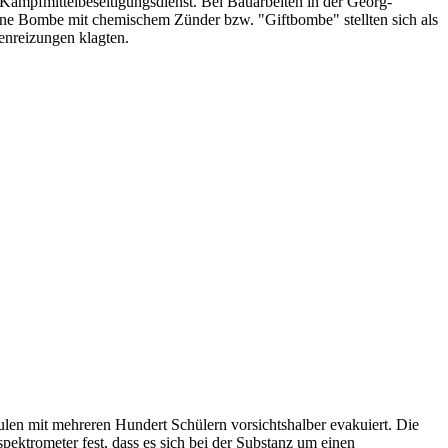
ampfmittelbeseitigungsdienst. Bei Bauarbeiten in der Georg-
eine Bombe mit chemischem Zünder bzw. "Giftbombe" stellten sich als
enreizungen klagten.
len mit mehreren Hundert Schülern vorsichtshalber evakuiert. Die
ektrometer fest, dass es sich bei der Substanz um einen