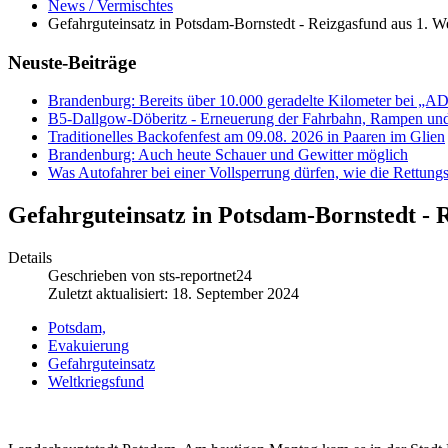
News / Vermischtes
Gefahrguteinsatz in Potsdam-Bornstedt - Reizgasfund aus 1. We
Neuste-Beiträge
Brandenburg: Bereits über 10.000 geradelte Kilometer bei „A
B5-Dallgow-Döberitz - Erneuerung der Fahrbahn, Rampen und
Traditionelles Backofenfest am 09.08. 2026 in Paaren im Glien
Brandenburg: Auch heute Schauer und Gewitter möglich
Was Autofahrer bei einer Vollsperrung dürfen, wie die Rettungs
Gefahrguteinsatz in Potsdam-Bornstedt - R
Details
Geschrieben von
sts-reportnet24
Zuletzt aktualisiert: 18. September 2024
Potsdam,
Evakuierung
Gefahrguteinsatz
Weltkriegsfund