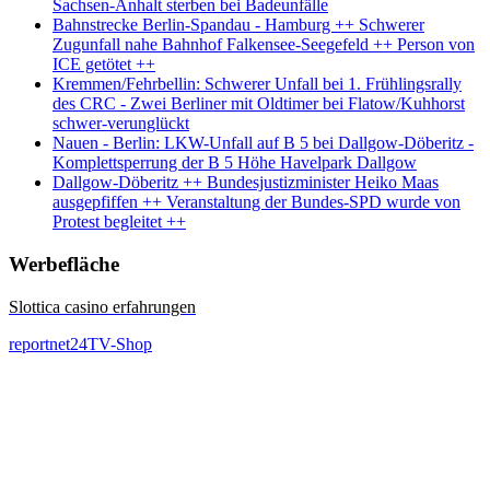
Sachsen-Anhalt sterben bei Badeunfälle
Bahnstrecke Berlin-Spandau - Hamburg ++ Schwerer
Zugunfall nahe Bahnhof Falkensee-Seegefeld ++ Person von
ICE getötet ++
Kremmen/Fehrbellin: Schwerer Unfall bei 1. Frühlingsrally
des CRC - Zwei Berliner mit Oldtimer bei Flatow/Kuhhorst
schwer-verunglückt
Nauen - Berlin: LKW-Unfall auf B 5 bei Dallgow-Döberitz -
Komplettsperrung der B 5 Höhe Havelpark Dallgow
Dallgow-Döberitz ++ Bundesjustizminister Heiko Maas
ausgepfiffen ++ Veranstaltung der Bundes-SPD wurde von
Protest begleitet ++
Werbefläche
Slottica casino erfahrungen
reportnet24TV-Shop