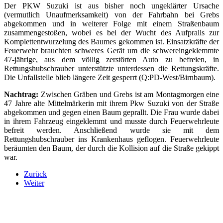
Der PKW Suzuki ist aus bisher noch ungeklärter Ursache
(vermutlich Unaufmerksamkeit) von der Fahrbahn bei Grebs
abgekommen und in weiterer Folge mit einem Straßenbaum
zusammengestoßen, wobei es bei der Wucht des Aufpralls zur
Komplettentwurzelung des Baumes gekommen ist. Einsatzkräfte der
Feuerwehr brauchten schweres Gerät um die schwereingeklemmte
47-jährige, aus dem völlig zerstörten Auto zu befreien, in
Rettungshubschrauber unterstützte unterdessen die Rettungskräfte.
Die Unfallstelle blieb längere Zeit gesperrt (Q:PD-West/Birnbaum).
Nachtrag:
Zwischen Gräben und Grebs ist am Montagmorgen eine
47 Jahre alte Mittelmärkerin mit ihrem Pkw Suzuki von der Straße
abgekommen und gegen einen Baum geprallt. Die Frau wurde dabei
in ihrem Fahrzeug eingeklemmt und musste durch Feuerwehrleute
befreit werden. Anschließend wurde sie mit dem
Rettungshubschrauber ins Krankenhaus geflogen. Feuerwehrleute
beräumten den Baum, der durch die Kollision auf die Straße gekippt
war.
Zurück
Weiter