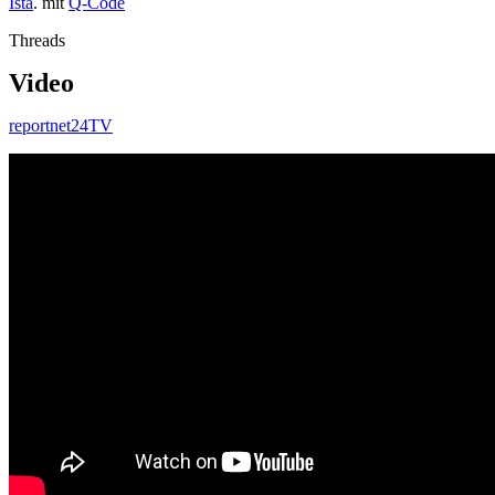
Ista
. mit
Q-Code
Threads
Video
reportnet24TV