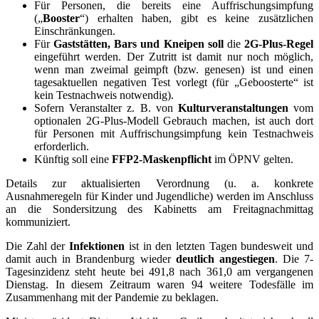
Für Personen, die bereits eine Auffrischungsimpfung
(„
Booster
“) erhalten haben, gibt es keine zusätzlichen
Einschränkungen.
Für
Gaststätten, Bars und Kneipen soll
die
2G-Plus-Regel
eingeführt werden. Der Zutritt ist damit nur noch möglich,
wenn man zweimal geimpft (bzw. genesen) ist und einen
tagesaktuellen negativen Test vorlegt (für „Geboosterte“ ist
kein Testnachweis notwendig).
Sofern Veranstalter z. B. von
Kulturveranstaltungen
vom
optionalen 2G-Plus-Modell Gebrauch machen, ist auch dort
für Personen mit Auffrischungsimpfung kein Testnachweis
erforderlich.
Künftig soll eine
FFP2-Maskenpflicht
im ÖPNV gelten.
Details zur aktualisierten Verordnung (u. a. konkrete
Ausnahmeregeln für Kinder und Jugendliche) werden im Anschluss
an die Sondersitzung des Kabinetts am Freitagnachmittag
kommuniziert.
Die Zahl der
Infektionen
ist in den letzten Tagen bundesweit und
damit auch in Brandenburg wieder
deutlich angestiegen
. Die 7-
Tagesinzidenz steht heute bei 491,8 nach 361,0 am vergangenen
Dienstag. In diesem Zeitraum waren 94 weitere Todesfälle im
Zusammenhang mit der Pandemie zu beklagen.