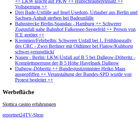
++ LKW kracht auf PKW ++ Hubschraubereinsatz ++
Vollsperrung ++
Drei Bade-Unfälle auf Insel Usedom, Urlauber aus Berlin und
Sachsen-Anhalt sterben bei Badeunfälle
Bahnstrecke Berlin-Spandau - Hamburg ++ Schwerer
Zugunfall nahe Bahnhof Falkensee-Seegefeld ++ Person von
ICE getötet ++
Kremmen/Fehrbellin: Schwerer Unfall bei 1. Frühlingsrally
des CRC - Zwei Berliner mit Oldtimer bei Flatow/Kuhhorst
schwer-verunglückt
Nauen - Berlin: LKW-Unfall auf B 5 bei Dallgow-Döberitz -
Komplettsperrung der B 5 Höhe Havelpark Dallgow
Dallgow-Döberitz ++ Bundesjustizminister Heiko Maas
ausgepfiffen ++ Veranstaltung der Bundes-SPD wurde von
Protest begleitet ++
Werbefläche
Slottica casino erfahrungen
reportnet24TV-Shop