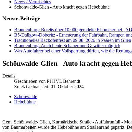
News / Vermischtes
Schönwalde-Glien - Auto kracht gegen Hebebühne
Neuste-Beiträge
Brandenburg: Bereits über 10.000 geradelte Kilometer bei „A
B5-Dallgow-Döberitz - Erneuerung der Fahrbahn, Rampen und
Traditionelles Backofenfest am 09.08. 2026 in Paaren im Glien
Brandenburg: Auch heute Schauer und Gewitter möglich
Was Autofahrer bei einer Vollsperrung dürfen, wie die Rettungs
Schönwalde-Glien - Auto kracht gegen He
Details
Geschrieben von
PI HVL Behrendt
Zuletzt aktualisiert: 01. Oktober 2024
Schönwalde
Hebebühne
Gem. Schönwalde- Glien, Kurmärkische Straße - Auffahrunfall - M
von Baumarbeiten wurde die Hebebühne am Straßenrand geparkt. Der