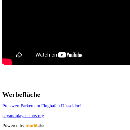
Werbefläche
Preiswert Parken am Flughafen Düsseldorf
payandplaycasinos.org
Powered by