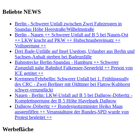
Beliebte NEWS
Berlin - Schwerer Unfall zwischen Zwei Fahrzeugen in
Spandau Höhe Heerstraße/Wilhelmstraße
Berlin - Nauen ++ Schwerer Unfall auf B 5 bei Nauen-Ost
++ LKW kracht auf PKW ++ Hubschraubereinsatz ++
Vollsperrung ++
Drei Bade-Unfälle auf Insel Usedom, Urlauber aus Berlin und
Sachsen-Anhalt sterben bei Badeunfälle
Bahnstrecke Berlin-Spandau - Hamburg ++ Schwerer
Zugunfall nahe Bahnhof Falkensee-Seegefeld ++ Person von
ICE getötet ++
Kremmen/Fehrbellin: Schwerer Unfall bei 1. Frühlingsrally
des CRC - Zwei Berliner mit Oldtimer bei Flatow/Kuhhorst
schwer-verunglückt
Nauen - Berlin: LKW-Unfall auf B 5 bei Dallgow-Döberitz -
Komplettsperrung der B 5 Höhe Havelpark Dallgow
Dallgow-Döberitz ++ Bundesjustizminister Heiko Maas
ausgepfiffen ++ Veranstaltung der Bundes-SPD wurde von
Protest begleitet ++
Werbefläche