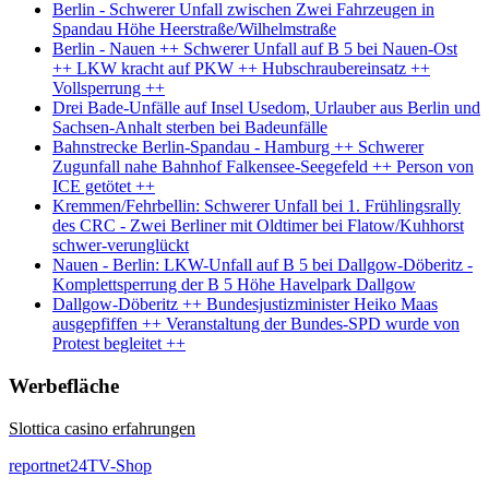
Berlin - Schwerer Unfall zwischen Zwei Fahrzeugen in
Spandau Höhe Heerstraße/Wilhelmstraße
Berlin - Nauen ++ Schwerer Unfall auf B 5 bei Nauen-Ost
++ LKW kracht auf PKW ++ Hubschraubereinsatz ++
Vollsperrung ++
Drei Bade-Unfälle auf Insel Usedom, Urlauber aus Berlin und
Sachsen-Anhalt sterben bei Badeunfälle
Bahnstrecke Berlin-Spandau - Hamburg ++ Schwerer
Zugunfall nahe Bahnhof Falkensee-Seegefeld ++ Person von
ICE getötet ++
Kremmen/Fehrbellin: Schwerer Unfall bei 1. Frühlingsrally
des CRC - Zwei Berliner mit Oldtimer bei Flatow/Kuhhorst
schwer-verunglückt
Nauen - Berlin: LKW-Unfall auf B 5 bei Dallgow-Döberitz -
Komplettsperrung der B 5 Höhe Havelpark Dallgow
Dallgow-Döberitz ++ Bundesjustizminister Heiko Maas
ausgepfiffen ++ Veranstaltung der Bundes-SPD wurde von
Protest begleitet ++
Werbefläche
Slottica casino erfahrungen
reportnet24TV-Shop