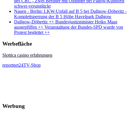
des CRC - Zwei Berliner mit Oldtimer bei Flatow/Kuhhorst
schwer-verunglückt
Nauen - Berlin: LKW-Unfall auf B 5 bei Dallgow-Döberitz -
Komplettsperrung der B 5 Höhe Havelpark Dallgow
Dallgow-Döberitz ++ Bundesjustizminister Heiko Maas
ausgepfiffen ++ Veranstaltung der Bundes-SPD wurde von
Protest begleitet ++
Werbefläche
Slottica casino erfahrungen
reportnet24TV-Shop
Werbung