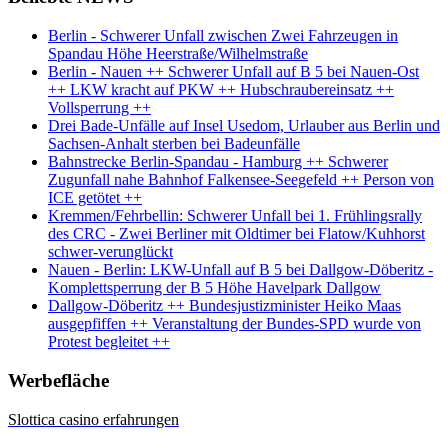
Berlin - Schwerer Unfall zwischen Zwei Fahrzeugen in
Spandau Höhe Heerstraße/Wilhelmstraße
Berlin - Nauen ++ Schwerer Unfall auf B 5 bei Nauen-Ost
++ LKW kracht auf PKW ++ Hubschraubereinsatz ++
Vollsperrung ++
Drei Bade-Unfälle auf Insel Usedom, Urlauber aus Berlin und
Sachsen-Anhalt sterben bei Badeunfälle
Bahnstrecke Berlin-Spandau - Hamburg ++ Schwerer
Zugunfall nahe Bahnhof Falkensee-Seegefeld ++ Person von
ICE getötet ++
Kremmen/Fehrbellin: Schwerer Unfall bei 1. Frühlingsrally
des CRC - Zwei Berliner mit Oldtimer bei Flatow/Kuhhorst
schwer-verunglückt
Nauen - Berlin: LKW-Unfall auf B 5 bei Dallgow-Döberitz -
Komplettsperrung der B 5 Höhe Havelpark Dallgow
Dallgow-Döberitz ++ Bundesjustizminister Heiko Maas
ausgepfiffen ++ Veranstaltung der Bundes-SPD wurde von
Protest begleitet ++
Werbefläche
Slottica casino erfahrungen