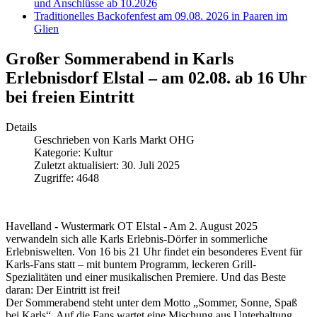
und Anschlüsse ab 10.2026
Traditionelles Backofenfest am 09.08. 2026 in Paaren im
Glien
Großer Sommerabend in Karls
Erlebnisdorf Elstal – am 02.08. ab 16 Uhr
bei freien Eintritt
Details
Geschrieben von
Karls Markt OHG
Kategorie:
Kultur
Zuletzt aktualisiert: 30. Juli 2025
Zugriffe: 4648
Havelland - Wustermark OT Elstal - Am 2. August 2025
verwandeln sich alle Karls Erlebnis-Dörfer in sommerliche
Erlebniswelten. Von 16 bis 21 Uhr findet ein besonderes Event für
Karls-Fans statt – mit buntem Programm, leckeren Grill-
Spezialitäten und einer musikalischen Premiere. Und das Beste
daran: Der Eintritt ist frei!
Der Sommerabend steht unter dem Motto „Sommer, Sonne, Spaß
bei Karls“. Auf die Fans wartet eine Mischung aus Unterhaltung,