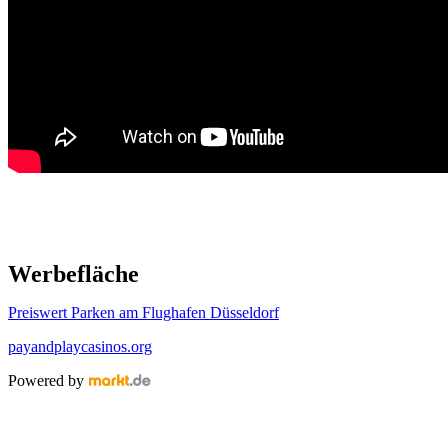
Werbefläche
Preiswert Parken am Flughafen Düsseldorf
payandplaycasinos.org
Powered by