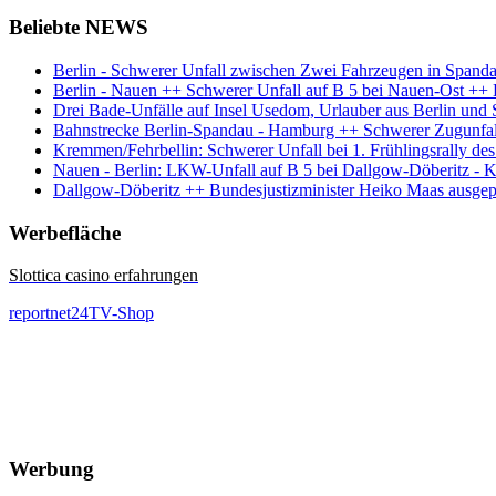
Beliebte NEWS
Berlin - Schwerer Unfall zwischen Zwei Fahrzeugen in Spand
Berlin - Nauen ++ Schwerer Unfall auf B 5 bei Nauen-Ost +
Drei Bade-Unfälle auf Insel Usedom, Urlauber aus Berlin und 
Bahnstrecke Berlin-Spandau - Hamburg ++ Schwerer Zugunfal
Kremmen/Fehrbellin: Schwerer Unfall bei 1. Frühlingsrally de
Nauen - Berlin: LKW-Unfall auf B 5 bei Dallgow-Döberitz - 
Dallgow-Döberitz ++ Bundesjustizminister Heiko Maas ausgepf
Werbefläche
Slottica casino erfahrungen
reportnet24TV-Shop
Werbung