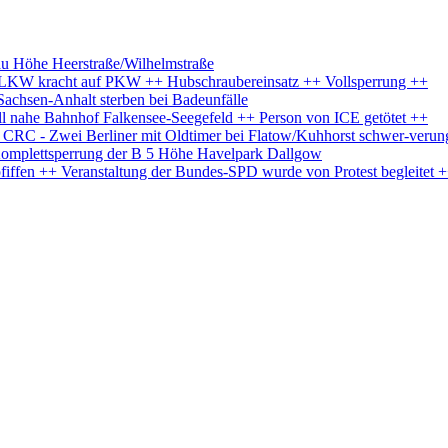
au Höhe Heerstraße/Wilhelmstraße
+ LKW kracht auf PKW ++ Hubschraubereinsatz ++ Vollsperrung ++
Sachsen-Anhalt sterben bei Badeunfälle
l nahe Bahnhof Falkensee-Seegefeld ++ Person von ICE getötet ++
s CRC - Zwei Berliner mit Oldtimer bei Flatow/Kuhhorst schwer-verun
Komplettsperrung der B 5 Höhe Havelpark Dallgow
iffen ++ Veranstaltung der Bundes-SPD wurde von Protest begleitet 