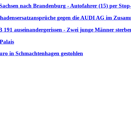
n Sachsen nach Brandenburg - Autofahrer (15) per Stop-
 Schadensersatzansprüche gegen die AUDI AG im Zusa
 191 auseinandergerissen - Zwei junge Männer sterbe
Palais
uro in Schmachtenhagen gestohlen