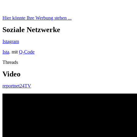
Hier könnte Ihre Werbung stehen ...
Soziale Netzwerke
Istagram
Ista
. mit
Q-Code
Threads
Video
reportnet24TV