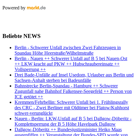
Powered by
Beliebte NEWS
Berlin - Schwerer Unfall zwischen Zwei Fahrzeugen in
Spandau Höhe Heerstraße/Wilhelmstraße
Berlin - Nauen ++ Schwerer Unfall auf B 5 bei Nauen-Ost
++ LKW kracht auf PKW ++ Hubschraubereinsatz ++
Vollsperrung ++
Drei Bade-Unfälle auf Insel Usedom, Urlauber aus Berlin und
Sachsen-Anhalt sterben bei Badeunfälle
Bahnstrecke Berlin-Spandau - Hamburg ++ Schwerer
Zugunfall nahe Bahnhof Falkensee-Seegefeld ++ Person von
ICE getötet ++
Kremmen/Fehrbellin: Schwerer Unfall bei 1. Frühlingsrally
des CRC - Zwei Berliner mit Oldtimer bei Flatow/Kuhhorst
schwer-verunglückt
Nauen - Berlin: LKW-Unfall auf B 5 bei Dallgow-Döberitz -
Komplettsperrung der B 5 Höhe Havelpark Dallgow
Dallgow-Döberitz ++ Bundesjustizminister Heiko Maas
ausgepfiffen ++ Veranstaltung der Bundes-SPD wurde von