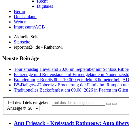
Recht
Digitales
Berlin
Deutschland
Wetter
Impressum/AGB
Aktuelle Seite:
Startseite
reportnet24.de - Rathenow,
Neuste-Beiträge
Tourismustag Havelland 2026 im September auf Schloss Ribb
Fahrzeuge und Reifenstapel auf Firmengelände in Nauen zerstö
Brandenburg: Bereits über 10.000 geradelte Kilometer bei „
B5-Dallgow-Döberitz - Erneuerung der Fahrbahn, Rampen und
Traditionelles Backofenfest am 09.08. 2026 in Paaren im Glien
Teil des Titels eingeben
Anzeige #
Amt Friesack - Kreisstadt Rathneow: Auto übers