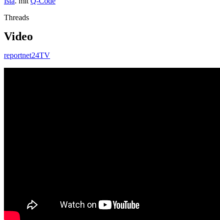
Ista
. mit
Q-Code
Threads
Video
reportnet24TV