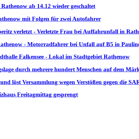
e Rathenow ab 14.12 wieder geschaltet
athenow mit Folgen für zwei Autofahrer
ritz verletzt - Verletzte Frau bei Auffahrunfall in Ra
Rathenow - Motorradfahrer bei Unfall auf B5 in Paulin
adthalle Falkensee - Lokal im Stadtgebiet Rathenow
gslage durch mehrere hundert Menschen auf dem Märk
zug und löst Versammlung wegen Verstößen gegen die
izhaus Freitagmittag gesprengt