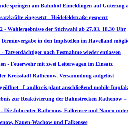
ende springen am Bahnhof Eimeldingen auf Güterzug 
tzkräfte eingesetzt - Heidefeldstraße gesperrt
 - Wahlergebnisse der Stichwahl ab 27.03. 18.30 Uhr
erminvergabe in den Impfstellen im Havelland mögli
- Tatverdächtiger nach Festnahme wieder entlassen
n - Feuerwehr mit zwei Leiterwagen im Einsatz
 der Kreisstadt Rathenow, Versammlung aufgelöst
 geöffnet - Landkreis plant anschließend mobile Impfa
ebnis zur Reaktivierung der Bahnstrecken Rathenow 
- Die Jobcenter Rathenow, Falkensee und Nauen unterst
Rathenow, Nauen-Wachow und Falkensee