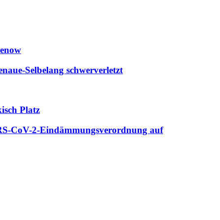
thenow
enaue-Selbelang schwerverletzt
isch Platz
 SARS-CoV-2-Eindämmungsverordnung auf