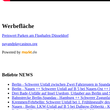
Werbefläche
Preiswert Parken am Flughafen Düsseldorf
payandplaycasinos.org
Powered by
Beliebte NEWS
Berlin - Schwerer Unfall zwischen Zwei Fahrzeugen in Spand
Berlin - Nauen ++ Schwerer Unfall auf B 5 bei Nauen-Ost +
Drei Bade-Unfälle auf Insel Usedom, Urlauber aus Berlin und 
Bahnstrecke Berlin-Spandau - Hamburg ++ Schwerer Zugunfal
Kremmen/Fehrbellin: Schwerer Unfall bei 1. Frühlingsrally de
Nauen - Berlin: LKW-Unfall auf B 5 bei Dallgow-Döberitz - 