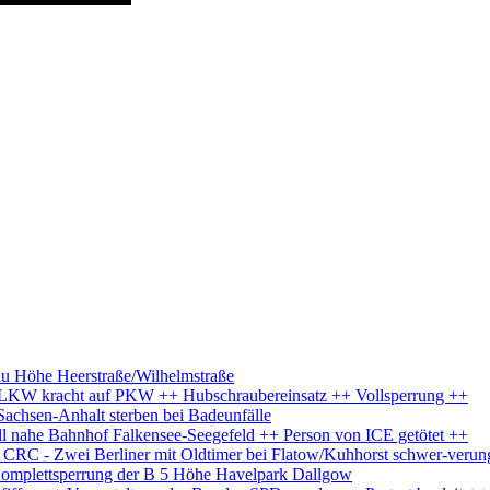
au Höhe Heerstraße/Wilhelmstraße
+ LKW kracht auf PKW ++ Hubschraubereinsatz ++ Vollsperrung ++
Sachsen-Anhalt sterben bei Badeunfälle
l nahe Bahnhof Falkensee-Seegefeld ++ Person von ICE getötet ++
s CRC - Zwei Berliner mit Oldtimer bei Flatow/Kuhhorst schwer-verun
Komplettsperrung der B 5 Höhe Havelpark Dallgow