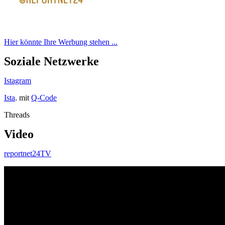
Hier könnte Ihre Werbung stehen ...
Soziale Netzwerke
Istagram
Ista
. mit
Q-Code
Threads
Video
reportnet24TV