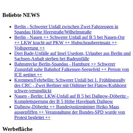
Beliebte NEWS
Berlin - Schwerer Unfall zwischen Zwei Fahrzeugen in
Spandau Höhe Heerstraße/Wilhelmstraße
Berlin - Nauen ++ Schwerer Unfall auf B 5 bei Nauen-Ost
++ LKW kracht auf PKW ++ Hubschraubereinsatz ++
Vollsperrung ++
Drei Bade-Unfälle auf Insel Usedom, Urlauber aus Berlin und
Sachsen-Anhalt sterben bei Badeunfälle
Bahnstrecke Berlin-Spandau - Hamburg ++ Schwerer
Zugunfall nahe Bahnhof Falkensee-Seegefeld ++ Person von
ICE getötet ++
Kremmen/Fehrbellin: Schwerer Unfall bei 1. Frühlingsrally
des CRC - Zwei Berliner mit Oldtimer bei Flatow/Kuhhorst
schwer-verunglückt
Nauen - Berlin: LKW-Unfall auf B 5 bei Dallgow-Döberitz -
Komplettsperrung der B 5 Höhe Havelpark Dallgow
Dallgow-Döberitz ++ Bundesjustizminister Heiko Maas
ausgepfiffen ++ Veranstaltung der Bundes-SPD wurde von
Protest begleitet ++
Werbefläche