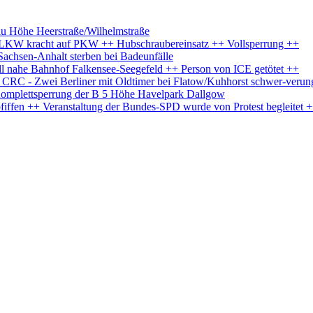
au Höhe Heerstraße/Wilhelmstraße
+ LKW kracht auf PKW ++ Hubschraubereinsatz ++ Vollsperrung ++
Sachsen-Anhalt sterben bei Badeunfälle
l nahe Bahnhof Falkensee-Seegefeld ++ Person von ICE getötet ++
s CRC - Zwei Berliner mit Oldtimer bei Flatow/Kuhhorst schwer-verun
Komplettsperrung der B 5 Höhe Havelpark Dallgow
iffen ++ Veranstaltung der Bundes-SPD wurde von Protest begleitet 