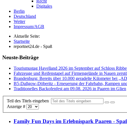
Recht
Digitales
Berlin
Deutschland
Wetter
Impressum/AGB
Aktuelle Seite:
Startseite
reportnet24.de - Spaß
Neuste-Beiträge
Tourismustag Havelland 2026 im September auf Schloss Ribb
Fahrzeuge und Reifenstapel auf Firmengelände in Nauen zerstö
Brandenburg: Bereits über 10.000 geradelte Kilometer bei „
B5-Dallgow-Döberitz - Erneuerung der Fahrbahn, Rampen und
Traditionelles Backofenfest am 09.08. 2026 in Paaren im Glien
Teil des Titels eingeben
Anzeige #
Family Fun Days im Erlebnispark Paaren - Spaß