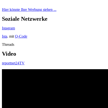
Hier könnte Ihre Werbung stehen ...
Soziale Netzwerke
Istagram
Ista
. mit
Q-Code
Threads
Video
reportnet24TV