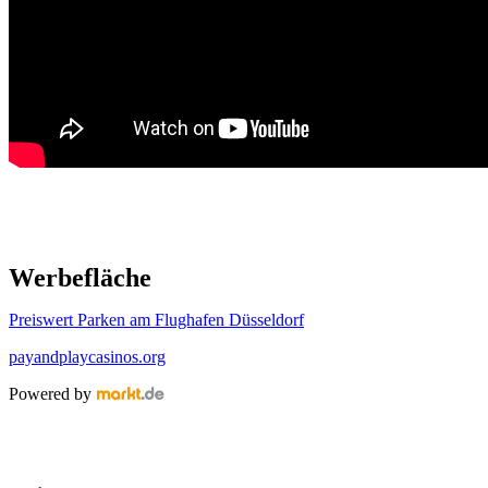
Werbefläche
Preiswert Parken am Flughafen Düsseldorf
payandplaycasinos.org
Powered by