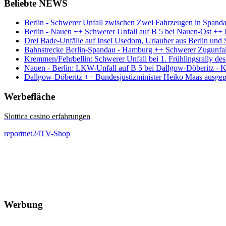
Beliebte NEWS
Berlin - Schwerer Unfall zwischen Zwei Fahrzeugen in Spand
Berlin - Nauen ++ Schwerer Unfall auf B 5 bei Nauen-Ost +
Drei Bade-Unfälle auf Insel Usedom, Urlauber aus Berlin und 
Bahnstrecke Berlin-Spandau - Hamburg ++ Schwerer Zugunfal
Kremmen/Fehrbellin: Schwerer Unfall bei 1. Frühlingsrally de
Nauen - Berlin: LKW-Unfall auf B 5 bei Dallgow-Döberitz - 
Dallgow-Döberitz ++ Bundesjustizminister Heiko Maas ausgepf
Werbefläche
Slottica casino erfahrungen
reportnet24TV-Shop
Werbung