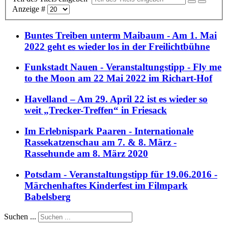
Anzeige #
Buntes Treiben unterm Maibaum - Am 1. Mai
2022 geht es wieder los in der Freilichtbühne
Funkstadt Nauen - Veranstaltungstipp - Fly me
to the Moon am 22 Mai 2022 im Richart-Hof
Havelland – Am 29. April 22 ist es wieder so
weit „Trecker-Treffen“ in Friesack
Im Erlebnispark Paaren - Internationale
Rassekatzenschau am 7. & 8. März -
Rassehunde am 8. März 2020
Potsdam - Veranstaltungstipp für 19.06.2016 -
Märchenhaftes Kinderfest im Filmpark
Babelsberg
Suchen ...