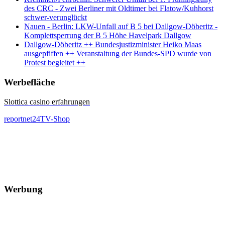
des CRC - Zwei Berliner mit Oldtimer bei Flatow/Kuhhorst
schwer-verunglückt
Nauen - Berlin: LKW-Unfall auf B 5 bei Dallgow-Döberitz -
Komplettsperrung der B 5 Höhe Havelpark Dallgow
Dallgow-Döberitz ++ Bundesjustizminister Heiko Maas
ausgepfiffen ++ Veranstaltung der Bundes-SPD wurde von
Protest begleitet ++
Werbefläche
Slottica casino erfahrungen
reportnet24TV-Shop
Werbung