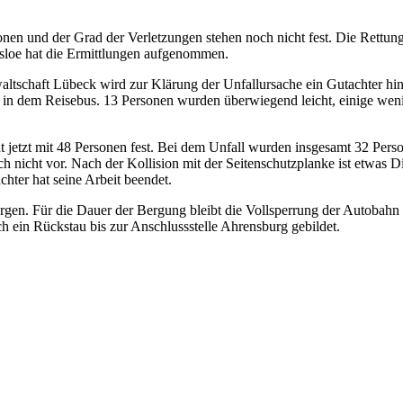
sonen und der Grad der Verletzungen stehen noch nicht fest. Die Ret
desloe hat die Ermittlungen aufgenommen.
ltschaft Lübeck wird zur Klärung der Unfallursache ein Gutachter hinz
n dem Reisebus. 13 Personen wurden überwiegend leicht, einige wenige 
t jetzt mit 48 Personen fest. Bei dem Unfall wurden insgesamt 32 Perso
ch nicht vor. Nach der Kollision mit der Seitenschutzplanke ist etwas 
ter hat seine Arbeit beendet.
. Für die Dauer der Bergung bleibt die Vollsperrung der Autobahn be
ich ein Rückstau bis zur Anschlussstelle Ahrensburg gebildet.