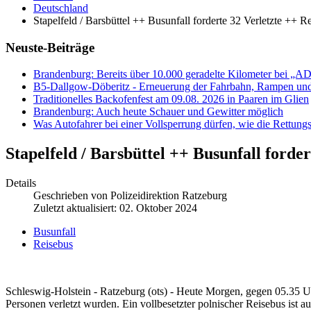
Deutschland
Stapelfeld / Barsbüttel ++ Busunfall forderte 32 Verletzte ++
Neuste-Beiträge
Brandenburg: Bereits über 10.000 geradelte Kilometer bei „
B5-Dallgow-Döberitz - Erneuerung der Fahrbahn, Rampen und
Traditionelles Backofenfest am 09.08. 2026 in Paaren im Glien
Brandenburg: Auch heute Schauer und Gewitter möglich
Was Autofahrer bei einer Vollsperrung dürfen, wie die Rettungs
Stapelfeld / Barsbüttel ++ Busunfall forde
Details
Geschrieben von
Polizeidirektion Ratzeburg
Zuletzt aktualisiert: 02. Oktober 2024
Busunfall
Reisebus
Schleswig-Holstein - Ratzeburg (ots) - Heute Morgen, gegen 05.35 U
Personen verletzt wurden. Ein vollbesetzter polnischer Reisebus ist 