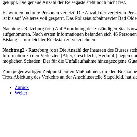
gekippt. Die genaue Anzahl der Reisegäste steht noch nicht fest.
Es wurden mehrere Personen verletzt. Die Anzahl der verletzten Per
ist bis auf Weiteres voll gesperrt. Das Polizeiautobahnrevier Bad Ol
Nachtrag - Ratzeburg (ots) Auf Anordnung der zuständigen Staatsanwa
aufgenommen. Nach ersten Informationen befanden sich 46 Personen i
Bislang ist nur leichter Rückstau zu verzeichnen.
Nachtrag2
- Ratzeburg (ots) Die Anzahl der Insassen des Busses steh
Information zu den Verletzten (Alter, Geschlecht, Herkunft) liegen no
möglichen Schaden. Der für die Unfallaufnahme hinzugezogene Gutach
Zum gegenwärtigen Zeitpunkt laufen Maßnahmen, um den Bus zu bergen
Trotz Ableitung des Verkehrs an der Anschlussstelle Stapelfeld, hat s
Zurück
Weiter