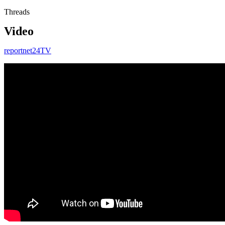
Threads
Video
reportnet24TV