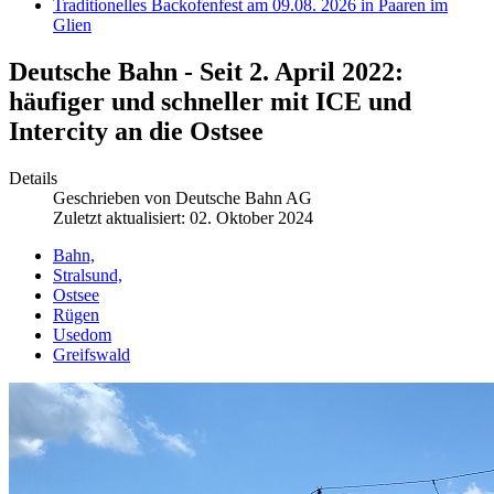
Traditionelles Backofenfest am 09.08. 2026 in Paaren im
Glien
Deutsche Bahn - Seit 2. April 2022:
häufiger und schneller mit ICE und
Intercity an die Ostsee
Details
Geschrieben von
Deutsche Bahn AG
Zuletzt aktualisiert: 02. Oktober 2024
Bahn,
Stralsund,
Ostsee
Rügen
Usedom
Greifswald