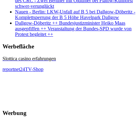
des CRC - Zwei Berliner mit Oldtimer bei Flatow/Kuhhorst
schwer-verunglückt
Nauen - Berlin: LKW-Unfall auf B 5 bei Dallgow-Döberitz -
Komplettsperrung der B 5 Höhe Havelpark Dallgow
Dallgow-Döberitz ++ Bundesjustizminister Heiko Maas
ausgepfiffen ++ Veranstaltung der Bundes-SPD wurde von
Protest begleitet ++
Werbefläche
Slottica casino erfahrungen
reportnet24TV-Shop
Werbung