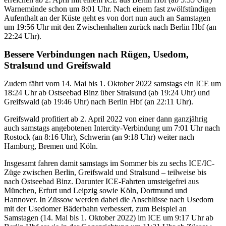
Warnemünde schon um 8:01 Uhr. Nach einem fast zwölfstündigen
Aufenthalt an der Küste geht es von dort nun auch an Samstagen
um 19:56 Uhr mit den Zwischenhalten zurück nach Berlin Hbf (an
22:24 Uhr).
Bessere Verbindungen nach Rügen, Usedom,
Stralsund und Greifswald
Zudem fährt vom 14. Mai bis 1. Oktober 2022 samstags ein ICE um
18:24 Uhr ab Ostseebad Binz über Stralsund (ab 19:24 Uhr) und
Greifswald (ab 19:46 Uhr) nach Berlin Hbf (an 22:11 Uhr).
Greifswald profitiert ab 2. April 2022 von einer dann ganzjährig
auch samstags angebotenen Intercity-Verbindung um 7:01 Uhr nach
Rostock (an 8:16 Uhr), Schwerin (an 9:18 Uhr) weiter nach
Hamburg, Bremen und Köln.
Insgesamt fahren damit samstags im Sommer bis zu sechs ICE/IC-
Züge zwischen Berlin, Greifswald und Stralsund – teilweise bis
nach Ostseebad Binz. Darunter ICE-Fahrten umsteigefrei aus
München, Erfurt und Leipzig sowie Köln, Dortmund und
Hannover. In Züssow werden dabei die Anschlüsse nach Usedom
mit der Usedomer Bäderbahn verbessert, zum Beispiel an
Samstagen (14. Mai bis 1. Oktober 2022) im ICE um 9:17 Uhr ab