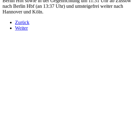
Berlin Hbf sowie in der Gegenrichtung um 11:31 Uhr ab Züssow
nach Berlin Hbf (an 13:37 Uhr) und umsteigefrei weiter nach
Hannover und Köln.
Zurück
Weiter