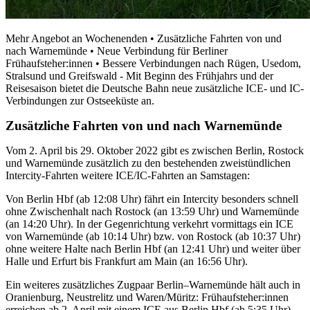
Mehr Angebot an Wochenenden • Zusätzliche Fahrten von und
nach Warnemünde • Neue Verbindung für Berliner
Frühaufsteher:innen • Bessere Verbindungen nach Rügen, Usedom,
Stralsund und Greifswald - Mit Beginn des Frühjahrs und der
Reisesaison bietet die Deutsche Bahn neue zusätzliche ICE- und IC-
Verbindungen zur Ostseeküste an.
Zusätzliche Fahrten von und nach Warnemünde
Vom 2. April bis 29. Oktober 2022 gibt es zwischen Berlin, Rostock
und Warnemünde zusätzlich zu den bestehenden zweistündlichen
Intercity-Fahrten weitere ICE/IC-Fahrten an Samstagen:
Von Berlin Hbf (ab 12:08 Uhr) fährt ein Intercity besonders schnell
ohne Zwischenhalt nach Rostock (an 13:59 Uhr) und Warnemünde
(an 14:20 Uhr). In der Gegenrichtung verkehrt vormittags ein ICE
von Warnemünde (ab 10:14 Uhr) bzw. von Rostock (ab 10:37 Uhr)
ohne weitere Halte nach Berlin Hbf (an 12:41 Uhr) und weiter über
Halle und Erfurt bis Frankfurt am Main (an 16:56 Uhr).
Ein weiteres zusätzliches Zugpaar Berlin–Warnemünde hält auch in
Oranienburg, Neustrelitz und Waren/Müritz: Frühaufsteher:innen
erreichen ab 2. April mit einem ICE aus Berlin Hbf (ab 5:35 Uhr)