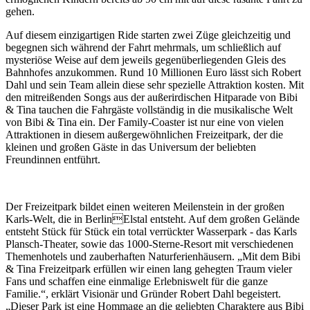
gehen.
Auf diesem einzigartigen Ride starten zwei Züge gleichzeitig und
begegnen sich während der Fahrt mehrmals, um schließlich auf
mysteriöse Weise auf dem jeweils gegenüberliegenden Gleis des
Bahnhofes anzukommen. Rund 10 Millionen Euro lässt sich Robert
Dahl und sein Team allein diese sehr spezielle Attraktion kosten. Mit
den mitreißenden Songs aus der außerirdischen Hitparade von Bibi
& Tina tauchen die Fahrgäste vollständig in die musikalische Welt
von Bibi & Tina ein. Der Family-Coaster ist nur eine von vielen
Attraktionen in diesem außergewöhnlichen Freizeitpark, der die
kleinen und großen Gäste in das Universum der beliebten
Freundinnen entführt.
Der Freizeitpark bildet einen weiteren Meilenstein in der großen
Karls-Welt, die in BerlinElstal entsteht. Auf dem großen Gelände
entsteht Stück für Stück ein total verrückter Wasserpark - das Karls
Plansch-Theater, sowie das 1000-Sterne-Resort mit verschiedenen
Themenhotels und zauberhaften Naturferienhäusern. „Mit dem Bibi
& Tina Freizeitpark erfüllen wir einen lang gehegten Traum vieler
Fans und schaffen eine einmalige Erlebniswelt für die ganze
Familie.“, erklärt Visionär und Gründer Robert Dahl begeistert.
„Dieser Park ist eine Hommage an die geliebten Charaktere aus Bibi