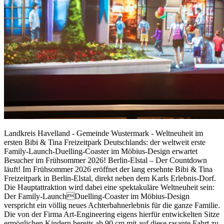
Landkreis Havelland - Gemeinde Wustermark - Weltneuheit im
ersten Bibi & Tina Freizeitpark Deutschlands: der weltweit erste
Family-Launch-Duelling-Coaster im Möbius-Design erwartet
Besucher im Frühsommer 2026! Berlin-Elstal – Der Countdown
läuft! Im Frühsommer 2026 eröffnet der lang ersehnte Bibi & Tina
Freizeitpark in Berlin-Elstal, direkt neben dem Karls Erlebnis-Dorf.
Die Hauptattraktion wird dabei eine spektakuläre Weltneuheit sein:
Der Family-LaunchDuelling-Coaster im Möbius-Design
verspricht ein völlig neues Achterbahnerlebnis für die ganze Familie.
Die von der Firma Art-Engineering eigens hierfür entwickelten Sitze
ermöglichen Kindern bereits ab 90 cm mit auf diese rasante Fahrt zu