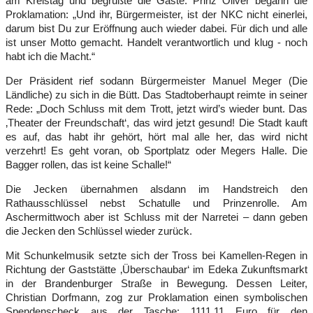
am Kreistag und begrüßte die Gäste. Prinz Oliver begann die
Proklamation: „Und ihr, Bürgermeister, ist der NKC nicht einerlei,
darum bist Du zur Eröffnung auch wieder dabei. Für dich und alle
ist unser Motto gemacht. Handelt verantwortlich und klug - noch
habt ich die Macht.“
Der Präsident rief sodann Bürgermeister Manuel Meger (Die
Ländliche) zu sich in die Bütt. Das Stadtoberhaupt reimte in seiner
Rede: „Doch Schluss mit dem Trott, jetzt wird’s wieder bunt. Das
‚Theater der Freundschaft‘, das wird jetzt gesund! Die Stadt kauft
es auf, das habt ihr gehört, hört mal alle her, das wird nicht
verzehrt! Es geht voran, ob Sportplatz oder Megers Halle. Die
Bagger rollen, das ist keine Schalle!“
Die Jecken übernahmen alsdann im Handstreich den
Rathausschlüssel nebst Schatulle und Prinzenrolle. Am
Aschermittwoch aber ist Schluss mit der Narretei – dann geben
die Jecken den Schlüssel wieder zurück.
Mit Schunkelmusik setzte sich der Tross bei Kamellen-Regen in
Richtung der Gaststätte ‚Überschaubar‘ im Edeka Zukunftsmarkt
in der Brandenburger Straße in Bewegung. Dessen Leiter,
Christian Dorfmann, zog zur Proklamation einen symbolischen
Spendenscheck aus der Tasche: 1111,11 Euro für den