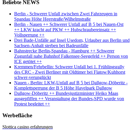
Beliebte NEWS
Berlin - Schwerer Unfall zwischen Zwei Fahrzeugen in
Spandau Höhe Heerstraße/Wilhelmstraße
Berlin - Nauen ++ Schwerer Unfall auf B 5 bei Nauen-Ost
++ LKW kracht auf PKW ++ Hubschraubereinsatz ++
Vollsperrung ++
Drei Bade-Unfälle auf Insel Usedom, Urlauber aus Berlin und
Sachsen-Anhalt sterben bei Badeunfälle
Bahnstrecke Berlin-Spandau - Hamburg ++ Schwerer
Zugunfall nahe Bahnhof Falkensee-Seegefeld ++ Person von
ICE getötet ++
Kremmen/Fehrbellin: Schwerer Unfall bei 1. Frühlingsrally
des CRC - Zwei Berliner mit Oldtimer bei Flatow/Kuhhorst
schwer-verunglückt
Nauen - Berlin: LKW-Unfall auf B 5 bei Dallgow-Döberitz -
Komplettsperrung der B 5 Höhe Havelpark Dallgow
Dallgow-Döberitz ++ Bundesjustizminister Heiko Maas
ausgepfiffen ++ Veranstaltung der Bundes-SPD wurde von
Protest begleitet ++
Werbefläche
Slottica casino erfahrungen