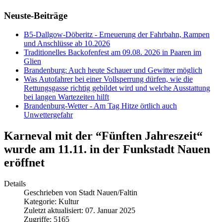
Neuste-Beiträge
B5-Dallgow-Döberitz - Erneuerung der Fahrbahn, Rampen
und Anschlüsse ab 10.2026
Traditionelles Backofenfest am 09.08. 2026 in Paaren im
Glien
Brandenburg: Auch heute Schauer und Gewitter möglich
Was Autofahrer bei einer Vollsperrung dürfen, wie die
Rettungsgasse richtig gebildet wird und welche Ausstattung
bei langen Wartezeiten hilft
Brandenburg-Wetter - Am Tag Hitze örtlich auch
Unwettergefahr
Karneval mit der “Fünften Jahreszeit“
wurde am 11.11. in der Funkstadt Nauen
eröffnet
Details
Geschrieben von
Stadt Nauen/Faltin
Kategorie:
Kultur
Zuletzt aktualisiert: 07. Januar 2025
Zugriffe: 5165