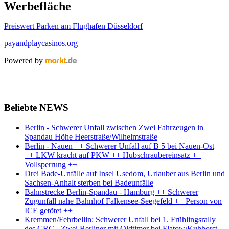
Werbefläche
Preiswert Parken am Flughafen Düsseldorf
payandplaycasinos.org
Powered by
Beliebte NEWS
Berlin - Schwerer Unfall zwischen Zwei Fahrzeugen in
Spandau Höhe Heerstraße/Wilhelmstraße
Berlin - Nauen ++ Schwerer Unfall auf B 5 bei Nauen-Ost
++ LKW kracht auf PKW ++ Hubschraubereinsatz ++
Vollsperrung ++
Drei Bade-Unfälle auf Insel Usedom, Urlauber aus Berlin und
Sachsen-Anhalt sterben bei Badeunfälle
Bahnstrecke Berlin-Spandau - Hamburg ++ Schwerer
Zugunfall nahe Bahnhof Falkensee-Seegefeld ++ Person von
ICE getötet ++
Kremmen/Fehrbellin: Schwerer Unfall bei 1. Frühlingsrally
des CRC - Zwei Berliner mit Oldtimer bei Flatow/Kuhhorst