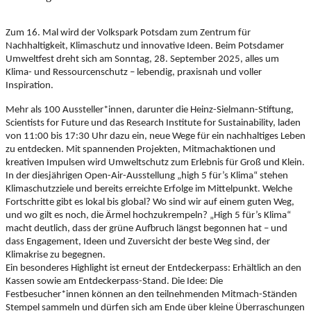
Zum 16. Mal wird der Volkspark Potsdam zum Zentrum für
Nachhaltigkeit, Klimaschutz und innovative Ideen. Beim Potsdamer
Umweltfest dreht sich am Sonntag, 28. September 2025, alles um
Klima- und Ressourcenschutz – lebendig, praxisnah und voller
Inspiration.
Mehr als 100 Aussteller*innen, darunter die Heinz-Sielmann-Stiftung,
Scientists for Future und das Research Institute for Sustainability, laden
von 11:00 bis 17:30 Uhr dazu ein, neue Wege für ein nachhaltiges Leben
zu entdecken. Mit spannenden Projekten, Mitmachaktionen und
kreativen Impulsen wird Umweltschutz zum Erlebnis für Groß und Klein.
In der diesjährigen Open-Air-Ausstellung „high 5 für’s Klima“ stehen
Klimaschutzziele und bereits erreichte Erfolge im Mittelpunkt. Welche
Fortschritte gibt es lokal bis global? Wo sind wir auf einem guten Weg,
und wo gilt es noch, die Ärmel hochzukrempeln? „High 5 für’s Klima“
macht deutlich, dass der grüne Aufbruch längst begonnen hat – und
dass Engagement, Ideen und Zuversicht der beste Weg sind, der
Klimakrise zu begegnen.
Ein besonderes Highlight ist erneut der Entdeckerpass: Erhältlich an den
Kassen sowie am Entdeckerpass-Stand. Die Idee: Die
Festbesucher*innen können an den teilnehmenden Mitmach-Ständen
Stempel sammeln und dürfen sich am Ende über kleine Überraschungen