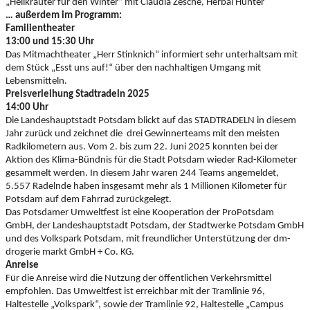
„Heilkräuter für den Winter“ mit Claudia Zesche, Herbal Hunter
… außerdem im Programm:
Familientheater
13:00 und 15:30 Uhr
Das Mitmachtheater „Herr Stinknich“ informiert sehr unterhaltsam mit
dem Stück „Esst uns auf!“ über den nachhaltigen Umgang mit
Lebensmitteln.
Preisverleihung Stadtradeln 2025
14:00 Uhr
Die Landeshauptstadt Potsdam blickt auf das STADTRADELN in diesem
Jahr zurück und zeichnet die drei Gewinnerteams mit den meisten
Radkilometern aus. Vom 2. bis zum 22. Juni 2025 konnten bei der
Aktion des Klima-Bündnis für die Stadt Potsdam wieder Rad-Kilometer
gesammelt werden. In diesem Jahr waren 244 Teams angemeldet,
5.557 Radelnde haben insgesamt mehr als 1 Millionen Kilometer für
Potsdam auf dem Fahrrad zurückgelegt.
Das Potsdamer Umweltfest ist eine Kooperation der ProPotsdam
GmbH, der Landeshauptstadt Potsdam, der Stadtwerke Potsdam GmbH
und des Volkspark Potsdam, mit freundlicher Unterstützung der dm-
drogerie markt GmbH + Co. KG.
Anreise
Für die Anreise wird die Nutzung der öffentlichen Verkehrsmittel
empfohlen. Das Umweltfest ist erreichbar mit der Tramlinie 96,
Haltestelle „Volkspark“, sowie der Tramlinie 92, Haltestelle „Campus