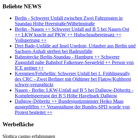
Beliebte NEWS
Berlin - Schwerer Unfall zwischen Zwei Fahrzeugen in
Spandau Höhe Heerstraße/Wilhelmstraße
Berlin - Nauen ++ Schwerer Unfall auf B 5 bei Nauen-Ost
++ LKW kracht auf PKW ++ Hubschraubereinsatz ++
Vollsperrung ++
Drei Bade-Unfälle auf Insel Usedom, Urlauber aus Berlin und
Sachsen-Anhalt sterben bei Badeunfälle
Bahnstrecke Berlin-Spandau - Hamburg ++ Schwerer
Zugunfall nahe Bahnhof Falkensee-Seegefeld ++ Person von
ICE getötet ++
Kremmen/Fehrbellin: Schwerer Unfall bei 1. Frühlingsrally
des CRC - Zwei Berliner mit Oldtimer bei Flatow/Kuhhorst
schwer-verunglückt
Nauen - Berlin: LKW-Unfall auf B 5 bei Dallgow-Döberitz -
Komplettsperrung der B 5 Höhe Havelpark Dallgow
Dallgow-Döberitz ++ Bundesjustizminister Heiko Maas
ausgepfiffen ++ Veranstaltung der Bundes-SPD wurde von
Protest begleitet ++
Werbefläche
Slottica casino erfahrungen