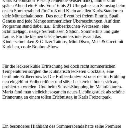
Karls Erlebnisdorf Elstal (Gemeinde Wustermark), fand erst am
späten Abend ein Ende. Von 16 bis 21 Uhr gab es am Samstag beim
ersten Sommerabend für Groß und Klein an allen Karls-Standorten
viele Mitmachaktionen. Das neue Event bei freiem Eintritt. Spaß,
Genuss und jede Menge sommerlicher Überraschungen. Auf dem
Programm stand dabei u.a.: Erdbeerkuchen-Wettessen, eine
Schnitzeljagd, riesige Seifenblasen-Station, Sommerhits und gute
Laune. Für die kleinen Gäste besonders interessant das
Kinderschminken & Glitzer Tattoos, Mini Disco, Meet & Greet mit
Karlchen, coole Bonbon-Show.
Für die leckere kühle Erfrischung bei doch recht sommerlichen
Temperaturen sorgten die Kulinarisch leckeren Cocktails, eine
berühmte Erdbeerbowle. Die Erdbeerbratwurst oder der im Frühling
neu eingeführt Erdbeerdöner und süße Leckereien boten sich an,
probiert zu werden. Und beim Sunset-Shopping im Manufakturen-
Markt fand man vielleicht sogar ein neues Lieblingsstück als schöne
Erinnerung an einem tollen Erlebnistag in Karls Freizeitpark.
Ein besonderes Highlight des Sommerabends hatte seine Premiere