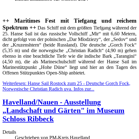
++ Maritimes Fest mit Tiefgang und reichem
Spektrum ++
Das Schiff mit dem größten Tiefgang während der
25. Hanse Sail ist das russische Vollschiff „Mir“ mit 6,60 Metern,
dicht gefolgt von der polnischen „Dar Mlodziezy“, der „Sedov“ und
der „Kruzenshtern“ (beide Russland). Die deutsche „Gorch Fock“
(5,35 m) und die norwegische „Christian Radich“ (4,90 m) gehen
ebenso in eine beachtliche Tiefe wie die indische Bark „Tarangini“
(4,50 m), die als Marineschulschiff während der Hanse Sail im
Marinestützpunkt „Hohe Düne“ liegt und hier an den Tagen des
Offenen Stützpunktes Open-Ship anbietet.
Weiterlesen: Hanse Sail Rostock zum 25 - Deutsche Gorch Fock,
Norwegische Christian Radich uva. Infos zur...
Havelland/Nauen - Ausstellung
„Landschaft und Gärten" im Museum
Schloss Ribbeck
Details
Geschrieben von
PM-Kreis Havelland