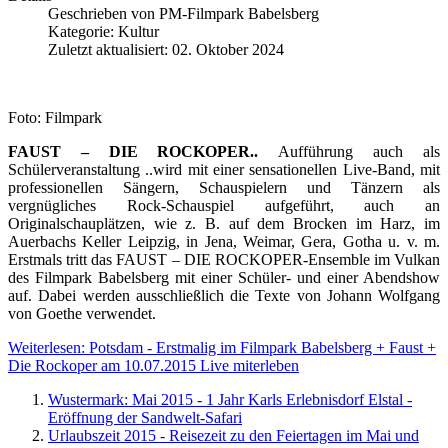
Geschrieben von
PM-Filmpark Babelsberg
Kategorie:
Kultur
Zuletzt aktualisiert: 02. Oktober 2024
Foto: Filmpark
FAUST – DIE ROCKOPER..
Aufführung auch als
Schülerveranstaltung ..wird mit einer sensationellen Live-Band, mit
professionellen Sängern, Schauspielern und Tänzern als
vergnügliches Rock-Schauspiel aufgeführt, auch an
Originalschauplätzen, wie z. B. auf dem Brocken im Harz, im
Auerbachs Keller Leipzig, in Jena, Weimar, Gera, Gotha u. v. m.
Erstmals tritt das FAUST – DIE ROCKOPER-Ensemble im Vulkan
des Filmpark Babelsberg mit einer Schüler- und einer Abendshow
auf. Dabei werden ausschließlich die Texte von Johann Wolfgang
von Goethe verwendet.
Weiterlesen: Potsdam - Erstmalig im Filmpark Babelsberg + Faust +
Die Rockoper am 10.07.2015 Live miterleben
Wustermark: Mai 2015 - 1 Jahr Karls Erlebnisdorf Elstal -
Eröffnung der Sandwelt-Safari
Urlaubszeit 2015 - Reisezeit zu den Feiertagen im Mai und