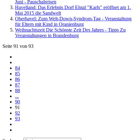
Juni - Pauschalreisen
Havelland: Das Erlebnis Dorf Elstal "Karls" eröffnet am 1.
Mai 2015 die Sandwelt
Oberhavel: Zum Welt-Down-Syndrom-Tag - Veranstaltung
für Eltern mit Kind in Oranienburg
Weihnachtszeit Die Schönste Zeit Des Jahres - Tipps Zu
Veranstaltungen in Brandenburg
Seite 91 von 93
84
85
86
87
88
...
90
91
92
93