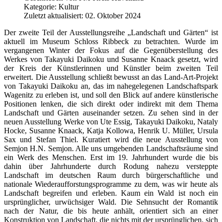
Kategorie:
Kultur
Zuletzt aktualisiert: 02. Oktober 2024
Der zweite Teil der Ausstellungsreihe „Landschaft und Gärten“ ist
aktuell im Museum Schloss Ribbeck zu betrachten. Wurde im
vergangenen Winter der Fokus auf die Gegenüberstellung des
Werkes von Takayuki Daikoku und Susanne Knaack gesetzt, wird
der Kreis der Künstlerinnen und Künstler beim zweiten Teil
erweitert. Die Ausstellung schließt bewusst an das Land-Art-Projekt
von Takayuki Daikoku an, das im nahegelegenen Landschaftspark
Wagenitz zu erleben ist, und soll den Blick auf andere künstlerische
Positionen lenken, die sich direkt oder indirekt mit dem Thema
Landschaft und Gärten auseinander setzen. Zu sehen sind in der
neuen Ausstellung Werke von Ute Essig, Takayuki Daikoku, Nataly
Hocke, Susanne Knaack, Katja Kollowa, Henrik U. Müller, Ursula
Sax und Stefan Thiel. Kuratiert wird die neue Ausstellung von
Semjon H.N. Semjon. Alle uns umgebenden Landschaftsräume sind
ein Werk des Menschen. Erst im 19. Jahrhundert wurde die bis
dahin über Jahrhunderte durch Rodung nahezu versteppte
Landschaft im deutschen Raum durch bürgerschaftliche und
nationale Wiederaufforstungsprogramme zu dem, was wir heute als
Landschaft begreifen und erleben. Kaum ein Wald ist noch ein
ursprünglicher, urwüchsiger Wald. Die Sehnsucht der Romantik
nach der Natur, die bis heute anhält, orientiert sich an einer
Konstruktion von Landschaft, die nichts mit der ursprünglichen, sich