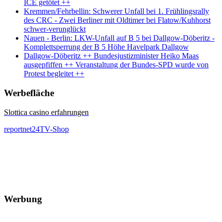
ICE getötet ++
Kremmen/Fehrbellin: Schwerer Unfall bei 1. Frühlingsrally
des CRC - Zwei Berliner mit Oldtimer bei Flatow/Kuhhorst
schwer-verunglückt
Nauen - Berlin: LKW-Unfall auf B 5 bei Dallgow-Döberitz -
Komplettsperrung der B 5 Höhe Havelpark Dallgow
Dallgow-Döberitz ++ Bundesjustizminister Heiko Maas
ausgepfiffen ++ Veranstaltung der Bundes-SPD wurde von
Protest begleitet ++
Werbefläche
Slottica casino erfahrungen
reportnet24TV-Shop
Werbung