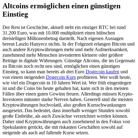
Altcoins ermöglichen einen günstigen
Einstieg
Der Rest ist Geschichte, aktuell steht ein einziger BTC bei rund
31.200 Euro, was mit 10.000 multipliziert einen hübschen
dreistelligen Millionenbetrag darstellt. Nach eigenen Aussagen
bereut Laszlo Hanyecz nichts. In der Folgezeit erlangen Bitcoin und
auch andere Kryptowährungen mehr und mehr Aufmerksamkeit,
zunehmend mehr Menschen investierten kleinere oder größere
Beträge in digitale Währungen. Günstige Altcoins, die im Gegensatz
zu Bitcoin noch recht neu sind, ermöglichen einen günstigen
Einstieg, so kann man bereits ab drei Euro
Dogecoin kaufen
und
von einem steigenden
Dogecoin Kurs
profitieren. Wer weiß heute,
wie viel ein Dogecoin in 10 Jahren Wert ist. Wer früh eingestiegen
ist und die Coins bis heute gehalten hat, kann sich in den meisten
Fällen über einen guten Gewinn freuen. Allerdings müssen Krypto-
Investoren mitunter starke Nerven haben. Generell sind die meisten
Kryptowährungen hochvolatil, also großen Kursschwankungen
ausgesetzt. Das bedeutet, dass innerhalb weniger Stunden sowohl
große Einbrühe, als auch Zuwächse verzeichnet werden können.
Daher sind Kryptowährungen auch zunehmend in den Fokus von
Spekulanten gerückt, die mit riskanten Geschäften sowohl auf
steigende als auch auf fallende Kurse setzen.