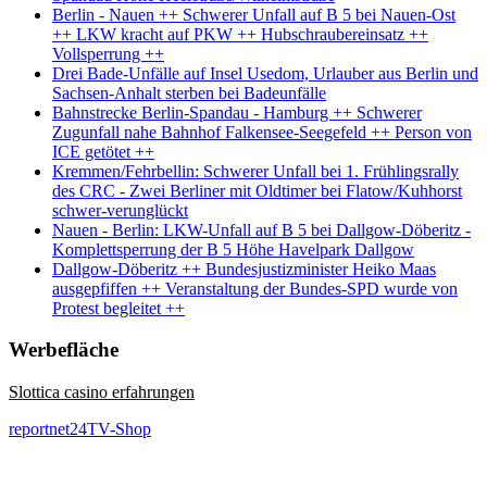
Berlin - Nauen ++ Schwerer Unfall auf B 5 bei Nauen-Ost
++ LKW kracht auf PKW ++ Hubschraubereinsatz ++
Vollsperrung ++
Drei Bade-Unfälle auf Insel Usedom, Urlauber aus Berlin und
Sachsen-Anhalt sterben bei Badeunfälle
Bahnstrecke Berlin-Spandau - Hamburg ++ Schwerer
Zugunfall nahe Bahnhof Falkensee-Seegefeld ++ Person von
ICE getötet ++
Kremmen/Fehrbellin: Schwerer Unfall bei 1. Frühlingsrally
des CRC - Zwei Berliner mit Oldtimer bei Flatow/Kuhhorst
schwer-verunglückt
Nauen - Berlin: LKW-Unfall auf B 5 bei Dallgow-Döberitz -
Komplettsperrung der B 5 Höhe Havelpark Dallgow
Dallgow-Döberitz ++ Bundesjustizminister Heiko Maas
ausgepfiffen ++ Veranstaltung der Bundes-SPD wurde von
Protest begleitet ++
Werbefläche
Slottica casino erfahrungen
reportnet24TV-Shop