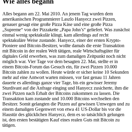
Wie alles begann
Alles begann am 22. Mai 2010. An jenem Tag wurden dem
amerikanischen Programmierer Laszlo Hanyecz zwei Pizzen,
genauer gesagt eine große Pizza Käse und eine große Pizza
„Supreme“ von der Pizzakette „Papa John’s“ geliefert. Was zunächst
einmal wenig spektakulär klingt, kam allerdings auf recht
spektakuläre Weise zustande. Hanyecz, einer der ersten Krypto-
Pioniere und Bitcoin-Besitzer, wollte damals die erste Transaktion
mit Bitcoin in der realen Welt tätigen, reale Wirtschaftsgüter für
digitales Geld erwerben, was zum damaligen Zeitpunkt noch nicht
möglich war. Vier Tage vor dem besagten 22. Mai, stellte er in
einem Bitcoin-Forum das Gesuch ein, für zwei Pizzen 10.000
Bitcoin zahlen zu wollen. Heute würde er sicher keine 10 Sekunden
mehr auf eine Antwort warten müssen, vor fast genau 11 Jahren
dauerte es allerdings ganze vier Tage, bis ein gewisser Jeremy
Sturdivant auf die Anfrage einging und Hanyecz zusicherte, ihm die
zwei Pizzen nach Erhalt der Bitcoins zukommen zu lassen. Die
Transaktion kam zustande und 10.000 Bitcoins wechselten den
Besitzer. Somit gelangten die Pizzen auf gewissen Umwegen und zu
einem damaligen Gegenwert von etwa 41 US-Dollar bis vor die
Haustür des glücklichen Hanyecz, dem es so tatsächlich gelungen
ist, den ersten bestätigten Kauf eines realen Guts mit Bitcoin zu
tätigen.