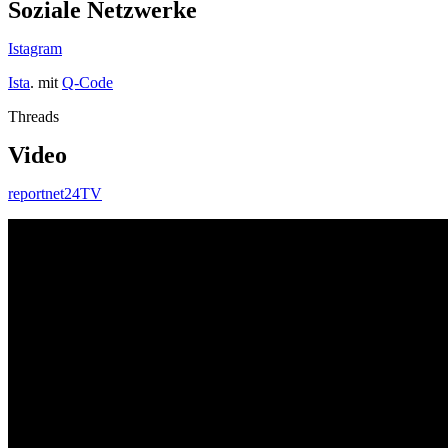
Soziale Netzwerke
Istagram
Ista
. mit
Q-Code
Threads
Video
reportnet24TV