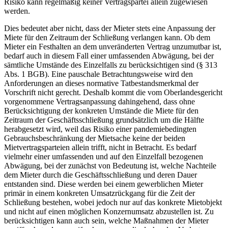
Risiko kann regelmäßig keiner Vertragspartei allein zugewiesen
werden.
Dies bedeutet aber nicht, dass der Mieter stets eine Anpassung der
Miete für den Zeitraum der Schließung verlangen kann. Ob dem
Mieter ein Festhalten an dem unveränderten Vertrag unzumutbar ist,
bedarf auch in diesem Fall einer umfassenden Abwägung, bei der
sämtliche Umstände des Einzelfalls zu berücksichtigen sind (§ 313
Abs. 1 BGB). Eine pauschale Betrachtungsweise wird den
Anforderungen an dieses normative Tatbestandsmerkmal der
Vorschrift nicht gerecht. Deshalb kommt die vom Oberlandesgericht
vorgenommene Vertragsanpassung dahingehend, dass ohne
Berücksichtigung der konkreten Umstände die Miete für den
Zeitraum der Geschäftsschließung grundsätzlich um die Hälfte
herabgesetzt wird, weil das Risiko einer pandemiebedingten
Gebrauchsbeschränkung der Mietsache keine der beiden
Mietvertragsparteien allein trifft, nicht in Betracht. Es bedarf
vielmehr einer umfassenden und auf den Einzelfall bezogenen
Abwägung, bei der zunächst von Bedeutung ist, welche Nachteile
dem Mieter durch die Geschäftsschließung und deren Dauer
entstanden sind. Diese werden bei einem gewerblichen Mieter
primär in einem konkreten Umsatzrückgang für die Zeit der
Schließung bestehen, wobei jedoch nur auf das konkrete Mietobjekt
und nicht auf einen möglichen Konzernumsatz abzustellen ist. Zu
berücksichtigen kann auch sein, welche Maßnahmen der Mieter