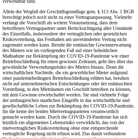
verwendbar sind.
Allein der Wegfall der Geschäftsgrundlage gem. § 313 Abs. 1 BGB
berechtigt jedoch noch nicht zu einer Vertragsanpassung. Vielmehr
verlangt die Vorschrift als weitere Voraussetzung, dass dem
betroffenen Vertragspartner unter Berücksichtigung aller Umstände
des Einzelfalls, insbesondere der vertraglichen oder gesetzlichen
Risikoverteilung, das Festhalten am unveränderten Vertrag nicht
zugemutet werden kann. Beruht die enttäuschte Gewinnerwartung
des Mieters wie im vorliegenden Fall auf einer hoheitlichen
Maßnahme zur Bekämpfung der COVID-19-Pandemie wie einer
Betriebsschließung für einen gewissen Zeitraum, geht dies über das
gewöhnliche Verwendungsrisiko des Mieters hinaus. Denn die
wirtschaftlichen Nachteile, die ein gewerblicher Mieter aufgrund
einer pandemiebedingten Betriebsschließung erlitten hat, beruhen
nicht auf unternehmerischen Entscheidungen oder der enttäuschten
Vorstellung, in den Mieträumen ein Geschäft betreiben zu können,
mit dem Gewinne erwirtschaftet werden. Sie sind vielmehr Folge
der umfangreichen staatlichen Eingriffe in das wirtschaftliche und
gesellschaftliche Leben zur Bekämpfung der COVID-19-Pandemie,
für die keine der beiden Mietvertragsparteien verantwortlich
gemacht werden kann. Durch die COVID-19-Pandemie hat sich
letztlich ein allgemeines Lebensrisiko verwirklicht, das von der
mietvertraglichen Risikoverteilung ohne eine entsprechende
vertragliche Regelung nicht erfasst wird. Das damit verbundene