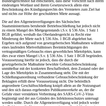
Bundesgerichtshof hat entschieden, dass diese Vorschrift nach ihrem
eindeutigen Wortlaut und ihrem Gesetzeszweck allein eine
Beschränkung des Kündigungsrechts des Vermieters zum Ziel hat
und nichts zur Höhe der geschuldeten Miete aussagt.
Die auf den Allgemeinverfügungen des Sächsischen
Staatsministeriums beruhende Betriebsschließung hat jedoch nicht
zu einem Mangel des Mietgegenstands i.S.v. § 536 Abs. 1 Satz 1
BGB geführt, weshalb das Oberlandesgericht zu Recht eine
Minderung der Miete nach § 536 Abs. 1 BGB abgelehnt hat.
Ergeben sich aufgrund von gesetzgeberischen Maßnahmen während
eines laufenden Mietverhältnisses Beeinträchtigungen des
vertragsmäßigen Gebrauchs eines gewerblichen Mietobjekts, kann
dies zwar einen Mangel i.S.v. § 536 Abs. 1 Satz 1 BGB begründen.
Voraussetzung hierfür ist jedoch, dass die durch die
gesetzgeberische Maßnahme bewirkte Gebrauchsbeschränkung
unmittelbar mit der konkreten Beschaffenheit, dem Zustand oder der
Lage des Mietobjekts in Zusammenhang steht. Die mit der
Schließungsanordnung verbundene Gebrauchsbeschränkung der
Beklagten erfüllt diese Voraussetzung nicht. Die behördlich
angeordnete Geschäftsschließung knüpft allein an die Nutzungsart
und den sich daraus ergebenden Publikumsverkehr an, der die
Gefahr einer verstärkten Verbreitung des SARS-CoV-2-Virus
begünstigt und der aus Gründen des Infektionsschutzes untersagt
werden sollte. Durch die Allgemeinverfügung wird jedoch weder