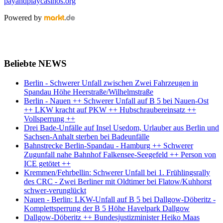
payandplaycasinos.org
Powered by
Beliebte NEWS
Berlin - Schwerer Unfall zwischen Zwei Fahrzeugen in
Spandau Höhe Heerstraße/Wilhelmstraße
Berlin - Nauen ++ Schwerer Unfall auf B 5 bei Nauen-Ost
++ LKW kracht auf PKW ++ Hubschraubereinsatz ++
Vollsperrung ++
Drei Bade-Unfälle auf Insel Usedom, Urlauber aus Berlin und
Sachsen-Anhalt sterben bei Badeunfälle
Bahnstrecke Berlin-Spandau - Hamburg ++ Schwerer
Zugunfall nahe Bahnhof Falkensee-Seegefeld ++ Person von
ICE getötet ++
Kremmen/Fehrbellin: Schwerer Unfall bei 1. Frühlingsrally
des CRC - Zwei Berliner mit Oldtimer bei Flatow/Kuhhorst
schwer-verunglückt
Nauen - Berlin: LKW-Unfall auf B 5 bei Dallgow-Döberitz -
Komplettsperrung der B 5 Höhe Havelpark Dallgow
Dallgow-Döberitz ++ Bundesjustizminister Heiko Maas