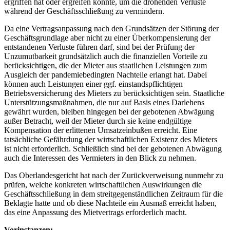
ergriffen hat oder ergreifen konnte, um die drohenden Verluste
während der Geschäftsschließung zu vermindern.
Da eine Vertragsanpassung nach den Grundsätzen der Störung der
Geschäftsgrundlage aber nicht zu einer Überkompensierung der
entstandenen Verluste führen darf, sind bei der Prüfung der
Unzumutbarkeit grundsätzlich auch die finanziellen Vorteile zu
berücksichtigen, die der Mieter aus staatlichen Leistungen zum
Ausgleich der pandemiebedingten Nachteile erlangt hat. Dabei
können auch Leistungen einer ggf. einstandspflichtigen
Betriebsversicherung des Mieters zu berücksichtigen sein. Staatliche
Unterstützungsmaßnahmen, die nur auf Basis eines Darlehens
gewährt wurden, bleiben hingegen bei der gebotenen Abwägung
außer Betracht, weil der Mieter durch sie keine endgültige
Kompensation der erlittenen Umsatzeinbußen erreicht. Eine
tatsächliche Gefährdung der wirtschaftlichen Existenz des Mieters
ist nicht erforderlich. Schließlich sind bei der gebotenen Abwägung
auch die Interessen des Vermieters in den Blick zu nehmen.
Das Oberlandesgericht hat nach der Zurückverweisung nunmehr zu
prüfen, welche konkreten wirtschaftlichen Auswirkungen die
Geschäftsschließung in dem streitgegenständlichen Zeitraum für die
Beklagte hatte und ob diese Nachteile ein Ausmaß erreicht haben,
das eine Anpassung des Mietvertrags erforderlich macht.
Vorinstanzen: