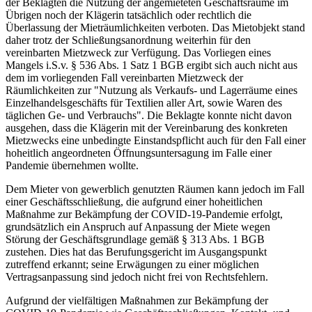
der Beklagten die Nutzung der angemieteten Geschäftsräume im
Übrigen noch der Klägerin tatsächlich oder rechtlich die
Überlassung der Mieträumlichkeiten verboten. Das Mietobjekt stand
daher trotz der Schließungsanordnung weiterhin für den
vereinbarten Mietzweck zur Verfügung. Das Vorliegen eines
Mangels i.S.v. § 536 Abs. 1 Satz 1 BGB ergibt sich auch nicht aus
dem im vorliegenden Fall vereinbarten Mietzweck der
Räumlichkeiten zur "Nutzung als Verkaufs- und Lagerräume eines
Einzelhandelsgeschäfts für Textilien aller Art, sowie Waren des
täglichen Ge- und Verbrauchs". Die Beklagte konnte nicht davon
ausgehen, dass die Klägerin mit der Vereinbarung des konkreten
Mietzwecks eine unbedingte Einstandspflicht auch für den Fall einer
hoheitlich angeordneten Öffnungsuntersagung im Falle einer
Pandemie übernehmen wollte.
Dem Mieter von gewerblich genutzten Räumen kann jedoch im Fall
einer Geschäftsschließung, die aufgrund einer hoheitlichen
Maßnahme zur Bekämpfung der COVID-19-Pandemie erfolgt,
grundsätzlich ein Anspruch auf Anpassung der Miete wegen
Störung der Geschäftsgrundlage gemäß § 313 Abs. 1 BGB
zustehen. Dies hat das Berufungsgericht im Ausgangspunkt
zutreffend erkannt; seine Erwägungen zu einer möglichen
Vertragsanpassung sind jedoch nicht frei von Rechtsfehlern.
Aufgrund der vielfältigen Maßnahmen zur Bekämpfung der