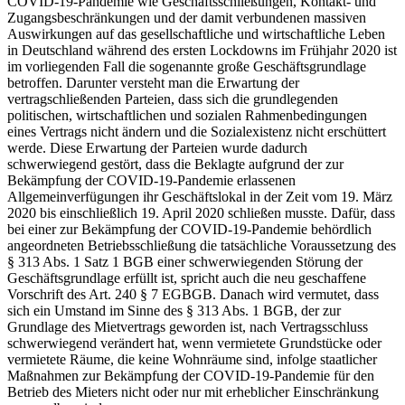
COVID-19-Pandemie wie Geschäftsschließungen, Kontakt- und
Zugangsbeschränkungen und der damit verbundenen massiven
Auswirkungen auf das gesellschaftliche und wirtschaftliche Leben
in Deutschland während des ersten Lockdowns im Frühjahr 2020 ist
im vorliegenden Fall die sogenannte große Geschäftsgrundlage
betroffen. Darunter versteht man die Erwartung der
vertragschließenden Parteien, dass sich die grundlegenden
politischen, wirtschaftlichen und sozialen Rahmenbedingungen
eines Vertrags nicht ändern und die Sozialexistenz nicht erschüttert
werde. Diese Erwartung der Parteien wurde dadurch
schwerwiegend gestört, dass die Beklagte aufgrund der zur
Bekämpfung der COVID-19-Pandemie erlassenen
Allgemeinverfügungen ihr Geschäftslokal in der Zeit vom 19. März
2020 bis einschließlich 19. April 2020 schließen musste. Dafür, dass
bei einer zur Bekämpfung der COVID-19-Pandemie behördlich
angeordneten Betriebsschließung die tatsächliche Voraussetzung des
§ 313 Abs. 1 Satz 1 BGB einer schwerwiegenden Störung der
Geschäftsgrundlage erfüllt ist, spricht auch die neu geschaffene
Vorschrift des Art. 240 § 7 EGBGB. Danach wird vermutet, dass
sich ein Umstand im Sinne des § 313 Abs. 1 BGB, der zur
Grundlage des Mietvertrags geworden ist, nach Vertragsschluss
schwerwiegend verändert hat, wenn vermietete Grundstücke oder
vermietete Räume, die keine Wohnräume sind, infolge staatlicher
Maßnahmen zur Bekämpfung der COVID-19-Pandemie für den
Betrieb des Mieters nicht oder nur mit erheblicher Einschränkung