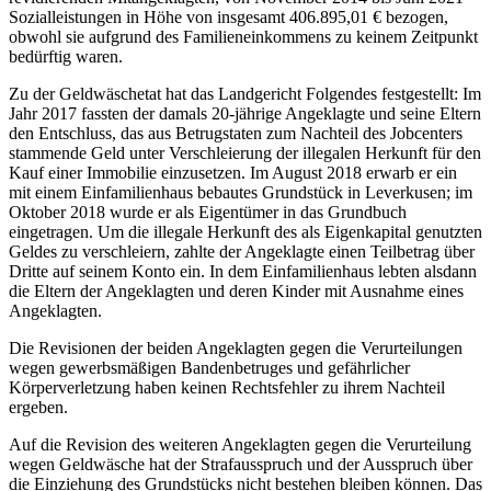
Sozialleistungen in Höhe von insgesamt 406.895,01 € bezogen,
obwohl sie aufgrund des Familieneinkommens zu keinem Zeitpunkt
bedürftig waren.
Zu der Geldwäschetat hat das Landgericht Folgendes festgestellt: Im
Jahr 2017 fassten der damals 20-jährige Angeklagte und seine Eltern
den Entschluss, das aus Betrugstaten zum Nachteil des Jobcenters
stammende Geld unter Verschleierung der illegalen Herkunft für den
Kauf einer Immobilie einzusetzen. Im August 2018 erwarb er ein
mit einem Einfamilienhaus bebautes Grundstück in Leverkusen; im
Oktober 2018 wurde er als Eigentümer in das Grundbuch
eingetragen. Um die illegale Herkunft des als Eigenkapital genutzten
Geldes zu verschleiern, zahlte der Angeklagte einen Teilbetrag über
Dritte auf seinem Konto ein. In dem Einfamilienhaus lebten alsdann
die Eltern der Angeklagten und deren Kinder mit Ausnahme eines
Angeklagten.
Die Revisionen der beiden Angeklagten gegen die Verurteilungen
wegen gewerbsmäßigen Bandenbetruges und gefährlicher
Körperverletzung haben keinen Rechtsfehler zu ihrem Nachteil
ergeben.
Auf die Revision des weiteren Angeklagten gegen die Verurteilung
wegen Geldwäsche hat der Strafausspruch und der Ausspruch über
die Einziehung des Grundstücks nicht bestehen bleiben können. Das