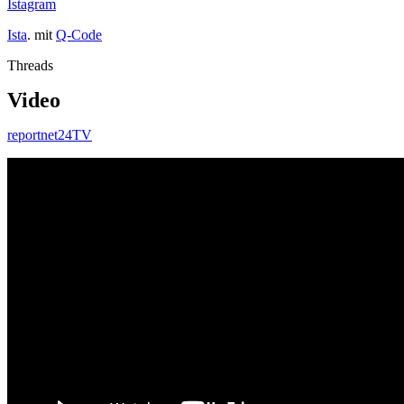
Istagram
Ista
. mit
Q-Code
Threads
Video
reportnet24TV