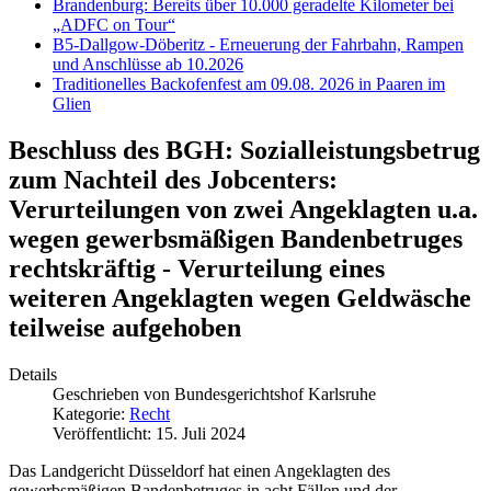
Brandenburg: Bereits über 10.000 geradelte Kilometer bei
„ADFC on Tour“
B5-Dallgow-Döberitz - Erneuerung der Fahrbahn, Rampen
und Anschlüsse ab 10.2026
Traditionelles Backofenfest am 09.08. 2026 in Paaren im
Glien
Beschluss des BGH: Sozialleistungsbetrug
zum Nachteil des Jobcenters:
Verurteilungen von zwei Angeklagten u.a.
wegen gewerbsmäßigen Bandenbetruges
rechtskräftig - Verurteilung eines
weiteren Angeklagten wegen Geldwäsche
teilweise aufgehoben
Details
Geschrieben von
Bundesgerichtshof Karlsruhe
Kategorie:
Recht
Veröffentlicht: 15. Juli 2024
Das Landgericht Düsseldorf hat einen Angeklagten des
gewerbsmäßigen Bandenbetruges in acht Fällen und der