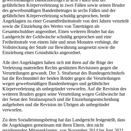
gefährlichen Körperverletzung in zwei Fällen sowie seinen Bruder
des gewerbsmäßigen Bandenbetruges in sechs Fällen und der
gefährlichen Körperverletzung schuldig gesprochen, beide
Angeklagten zu einer Gesamtfreiheitsstrafe von drei Jahren verurteilt
sowie die Einziehung des Wertes von Taterträgen als
Gesamtschuldner angeordnet. Einen weiteren Bruder hat das
Landgericht der Geldwäsche schuldig gesprochen und eine
Freiheitsstrafe von einem Jahr und neun Monaten verhängt, die
Vollstreckung der Strafe zur Bewährung ausgesetzt sowie die
Einziehung eines Grundstücks angeordnet.
Alle drei Angeklagten haben sich mit ihren auf die Rüge der
Verletzung materiellen Rechts gestützten Revisionen gegen die
Verurteilungen gewandt. Der 3. Strafsenat des Bundesgerichtshofs
hat die Rechtsmittel der beiden Brüder gegen die Verurteilungen
wegen gewerbsmäßigen Bandenbetruges und gefährlicher
Körperverletzung als unbegründet verworfen. Auf die Revision des
weiteren Bruders gegen seine Verurteilung wegen Geldwäsche hat
der Senat den Strafausspruch und die Einziehungsentscheidung
aufgehoben und die Revision im Übrigen als unbegründet
verworfen.
Zu dem Sozialleistungsbetrug hat das Landgericht festgestellt, dass
die Angeklagten gemeinsam mit ihren Eltern, den nicht
revidierenden Mitangeklagten, von November 2014 bis Juni 2021