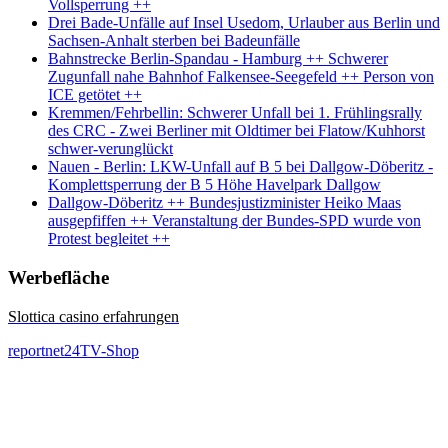
Vollsperrung ++
Drei Bade-Unfälle auf Insel Usedom, Urlauber aus Berlin und
Sachsen-Anhalt sterben bei Badeunfälle
Bahnstrecke Berlin-Spandau - Hamburg ++ Schwerer
Zugunfall nahe Bahnhof Falkensee-Seegefeld ++ Person von
ICE getötet ++
Kremmen/Fehrbellin: Schwerer Unfall bei 1. Frühlingsrally
des CRC - Zwei Berliner mit Oldtimer bei Flatow/Kuhhorst
schwer-verunglückt
Nauen - Berlin: LKW-Unfall auf B 5 bei Dallgow-Döberitz -
Komplettsperrung der B 5 Höhe Havelpark Dallgow
Dallgow-Döberitz ++ Bundesjustizminister Heiko Maas
ausgepfiffen ++ Veranstaltung der Bundes-SPD wurde von
Protest begleitet ++
Werbefläche
Slottica casino erfahrungen
reportnet24TV-Shop