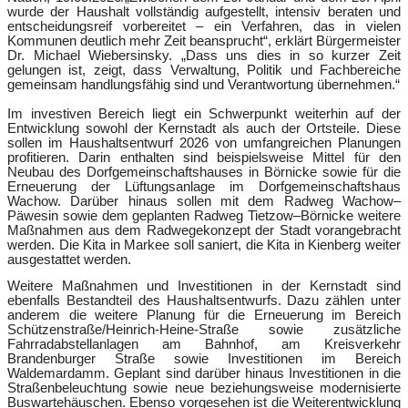
wurde der Haushalt vollständig aufgestellt, intensiv beraten und
entscheidungsreif vorbereitet – ein Verfahren, das in vielen
Kommunen deutlich mehr Zeit beansprucht“, erklärt Bürgermeister
Dr. Michael Wiebersinsky. „Dass uns dies in so kurzer Zeit
gelungen ist, zeigt, dass Verwaltung, Politik und Fachbereiche
gemeinsam handlungsfähig sind und Verantwortung übernehmen.“
Im investiven Bereich liegt ein Schwerpunkt weiterhin auf der
Entwicklung sowohl der Kernstadt als auch der Ortsteile. Diese
sollen im Haushaltsentwurf 2026 von umfangreichen Planungen
profitieren. Darin enthalten sind beispielsweise Mittel für den
Neubau des Dorfgemeinschaftshauses in Börnicke sowie für die
Erneuerung der Lüftungsanlage im Dorfgemeinschaftshaus
Wachow. Darüber hinaus sollen mit dem Radweg Wachow–
Päwesin sowie dem geplanten Radweg Tietzow–Börnicke weitere
Maßnahmen aus dem Radwegekonzept der Stadt vorangebracht
werden. Die Kita in Markee soll saniert, die Kita in Kienberg weiter
ausgestattet werden.
Weitere Maßnahmen und Investitionen in der Kernstadt sind
ebenfalls Bestandteil des Haushaltsentwurfs. Dazu zählen unter
anderem die weitere Planung für die Erneuerung im Bereich
Schützenstraße/Heinrich-Heine-Straße sowie zusätzliche
Fahrradabstellanlagen am Bahnhof, am Kreisverkehr
Brandenburger Straße sowie Investitionen im Bereich
Waldemardamm. Geplant sind darüber hinaus Investitionen in die
Straßenbeleuchtung sowie neue beziehungsweise modernisierte
Buswartehäuschen. Ebenso vorgesehen ist die Weiterentwicklung