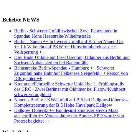
Beliebte NEWS
Berlin - Schwerer Unfall zwischen Zwei Fahrzeugen in
Spandau Höhe Heerstraße/Wilhelmstraße
Berlin - Nauen ++ Schwerer Unfall auf B 5 bei Nauen-Ost
++ LKW kracht auf PKW ++ Hubschraubereinsatz ++
Vollsperrung ++
Drei Bade-Unfälle auf Insel Usedom, Urlauber aus Berlin und
Sachsen-Anhalt sterben bei Badeunfälle
Bahnstrecke Berlin-Spandau - Hamburg ++ Schwerer
Zugunfall nahe Bahnhof Falkensee-Seegefeld ++ Person von
ICE getötet ++
Kremmen/Fehrbellin: Schwerer Unfall bei 1. Frühlingsrally
des CRC - Zwei Berliner mit Oldtimer bei Flatow/Kuhhorst
schwer-verunglückt
Nauen - Berlin: LKW-Unfall auf B 5 bei Dallgow-Döberitz -
Komplettsperrung der B 5 Höhe Havelpark Dallgow
Dallgow-Döberitz ++ Bundesjustizminister Heiko Maas
ausgepfiffen ++ Veranstaltung der Bundes-SPD wurde von
Protest begleitet ++