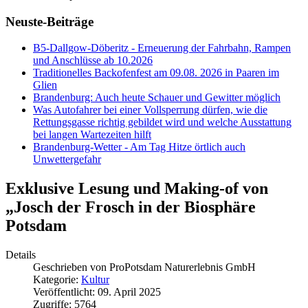
Neuste-Beiträge
B5-Dallgow-Döberitz - Erneuerung der Fahrbahn, Rampen
und Anschlüsse ab 10.2026
Traditionelles Backofenfest am 09.08. 2026 in Paaren im
Glien
Brandenburg: Auch heute Schauer und Gewitter möglich
Was Autofahrer bei einer Vollsperrung dürfen, wie die
Rettungsgasse richtig gebildet wird und welche Ausstattung
bei langen Wartezeiten hilft
Brandenburg-Wetter - Am Tag Hitze örtlich auch
Unwettergefahr
Exklusive Lesung und Making-of von
„Josch der Frosch in der Biosphäre
Potsdam
Details
Geschrieben von
ProPotsdam Naturerlebnis GmbH
Kategorie:
Kultur
Veröffentlicht: 09. April 2025
Zugriffe: 5764