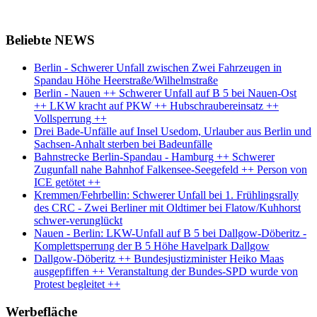
Beliebte NEWS
Berlin - Schwerer Unfall zwischen Zwei Fahrzeugen in
Spandau Höhe Heerstraße/Wilhelmstraße
Berlin - Nauen ++ Schwerer Unfall auf B 5 bei Nauen-Ost
++ LKW kracht auf PKW ++ Hubschraubereinsatz ++
Vollsperrung ++
Drei Bade-Unfälle auf Insel Usedom, Urlauber aus Berlin und
Sachsen-Anhalt sterben bei Badeunfälle
Bahnstrecke Berlin-Spandau - Hamburg ++ Schwerer
Zugunfall nahe Bahnhof Falkensee-Seegefeld ++ Person von
ICE getötet ++
Kremmen/Fehrbellin: Schwerer Unfall bei 1. Frühlingsrally
des CRC - Zwei Berliner mit Oldtimer bei Flatow/Kuhhorst
schwer-verunglückt
Nauen - Berlin: LKW-Unfall auf B 5 bei Dallgow-Döberitz -
Komplettsperrung der B 5 Höhe Havelpark Dallgow
Dallgow-Döberitz ++ Bundesjustizminister Heiko Maas
ausgepfiffen ++ Veranstaltung der Bundes-SPD wurde von
Protest begleitet ++
Werbefläche