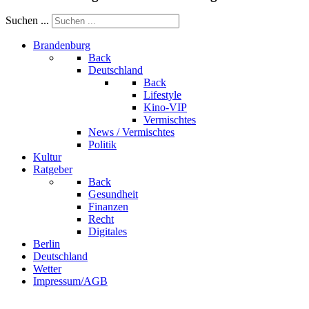
Suchen ...
Brandenburg
Back
Deutschland
Back
Lifestyle
Kino-VIP
Vermischtes
News / Vermischtes
Politik
Kultur
Ratgeber
Back
Gesundheit
Finanzen
Recht
Digitales
Berlin
Deutschland
Wetter
Impressum/AGB