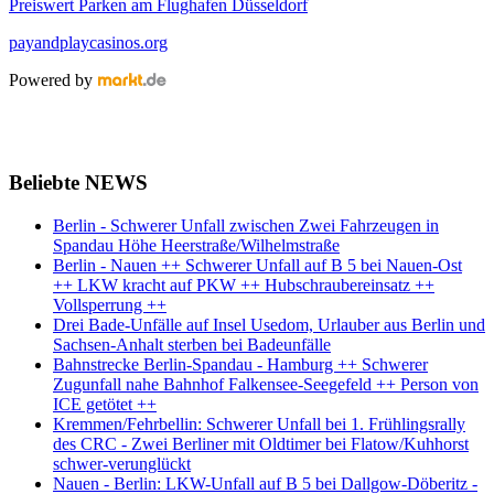
Preiswert Parken am Flughafen Düsseldorf
payandplaycasinos.org
Powered by
Beliebte NEWS
Berlin - Schwerer Unfall zwischen Zwei Fahrzeugen in
Spandau Höhe Heerstraße/Wilhelmstraße
Berlin - Nauen ++ Schwerer Unfall auf B 5 bei Nauen-Ost
++ LKW kracht auf PKW ++ Hubschraubereinsatz ++
Vollsperrung ++
Drei Bade-Unfälle auf Insel Usedom, Urlauber aus Berlin und
Sachsen-Anhalt sterben bei Badeunfälle
Bahnstrecke Berlin-Spandau - Hamburg ++ Schwerer
Zugunfall nahe Bahnhof Falkensee-Seegefeld ++ Person von
ICE getötet ++
Kremmen/Fehrbellin: Schwerer Unfall bei 1. Frühlingsrally
des CRC - Zwei Berliner mit Oldtimer bei Flatow/Kuhhorst
schwer-verunglückt
Nauen - Berlin: LKW-Unfall auf B 5 bei Dallgow-Döberitz -