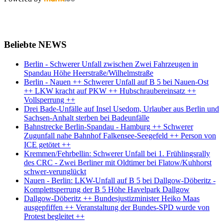
Beliebte NEWS
Berlin - Schwerer Unfall zwischen Zwei Fahrzeugen in
Spandau Höhe Heerstraße/Wilhelmstraße
Berlin - Nauen ++ Schwerer Unfall auf B 5 bei Nauen-Ost
++ LKW kracht auf PKW ++ Hubschraubereinsatz ++
Vollsperrung ++
Drei Bade-Unfälle auf Insel Usedom, Urlauber aus Berlin und
Sachsen-Anhalt sterben bei Badeunfälle
Bahnstrecke Berlin-Spandau - Hamburg ++ Schwerer
Zugunfall nahe Bahnhof Falkensee-Seegefeld ++ Person von
ICE getötet ++
Kremmen/Fehrbellin: Schwerer Unfall bei 1. Frühlingsrally
des CRC - Zwei Berliner mit Oldtimer bei Flatow/Kuhhorst
schwer-verunglückt
Nauen - Berlin: LKW-Unfall auf B 5 bei Dallgow-Döberitz -
Komplettsperrung der B 5 Höhe Havelpark Dallgow
Dallgow-Döberitz ++ Bundesjustizminister Heiko Maas
ausgepfiffen ++ Veranstaltung der Bundes-SPD wurde von
Protest begleitet ++