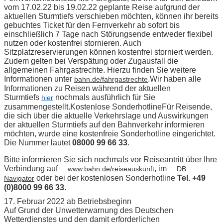
vom 17.02.22 bis 19.02.22 geplante Reise aufgrund der
aktuellen Sturmtiefs verschieben möchten, können ihr bereits
gebuchtes Ticket für den Fernverkehr ab sofort bis
einschließlich 7 Tage nach Störungsende entweder flexibel
nutzen oder kostenfrei stornieren. Auch
Sitzplatzreservierungen können kostenfrei storniert werden.
Zudem gelten bei Verspätung oder Zugausfall die
allgemeinen Fahrgastrechte. Hierzu finden Sie weitere
Informationen unter
.
Wir haben alle
bahn.de/fahrgastrechte
Informationen zu Reisen während der aktuellen
Sturmtiefs
nochmals ausführlich für Sie
hier
zusammengestellt.
Kostenlose Sonderhotline
Für Reisende,
die sich über die aktuelle Verkehrslage und Auswirkungen
der aktuellen Sturmtiefs auf den Bahnverkehr informieren
möchten, wurde eine kostenfreie Sonderhotline eingerichtet.
Die Nummer lautet
08000 99 66 33
.
Bitte informieren Sie sich nochmals vor Reiseantritt über Ihre
Verbindung auf
, im
www.bahn.de/reiseauskunft
DB
oder bei der kostenlosen Sonderhotline
Tel. +49
Navigator
(0)8000 99 66 33
.
17. Februar 2022 ab Betriebsbeginn
Auf Grund der Unwetterwarnung des Deutschen
Wetterdienstes und den damit erforderlichen