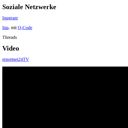
Soziale Netzwerke
Istagram
Ista
. mit
Q-Code
Threads
Video
reportnet24TV