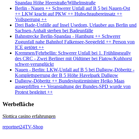
Spandau Höhe Heerstraße/Wilhelmstraße
Berlin - Nauen ++ Schwerer Unfall auf B 5 bei Nauen-Ost
++ LKW kracht auf PKW ++ Hubschraubereinsatz ++
Vollsperrung ++
Drei Bade-Unfälle auf Insel Usedom, Urlauber aus Berlin und
Sachsen-Anhalt sterben bei Badeunfälle
Bahnstrecke Berlin-Spandau - Hamburg ++ Schwerer
Zugunfall nahe Bahnhof Falkensee-Seegefeld ++ Person von
ICE getötet ++
Kremmen/Fehrbellin: Schwerer Unfall bei 1. Frühlingsrally
des CRC - Zwei Berliner mit Oldtimer bei Flatow/Kuhhorst
schwer-verunglückt
Nauen - Berlin: LKW-Unfall auf B 5 bei Dallgow-Döberitz -
Komplettsperrung der B 5 Höhe Havelpark Dallgow
Dallgow-Döberitz ++ Bundesjustizminister Heiko Maas
ausgepfiffen ++ Veranstaltung der Bundes-SPD wurde von
Protest begleitet ++
Werbefläche
Slottica casino erfahrungen
reportnet24TV-Shop