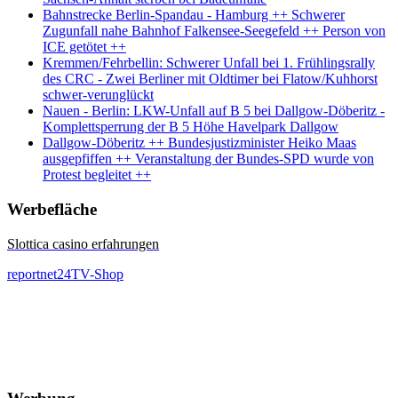
Bahnstrecke Berlin-Spandau - Hamburg ++ Schwerer
Zugunfall nahe Bahnhof Falkensee-Seegefeld ++ Person von
ICE getötet ++
Kremmen/Fehrbellin: Schwerer Unfall bei 1. Frühlingsrally
des CRC - Zwei Berliner mit Oldtimer bei Flatow/Kuhhorst
schwer-verunglückt
Nauen - Berlin: LKW-Unfall auf B 5 bei Dallgow-Döberitz -
Komplettsperrung der B 5 Höhe Havelpark Dallgow
Dallgow-Döberitz ++ Bundesjustizminister Heiko Maas
ausgepfiffen ++ Veranstaltung der Bundes-SPD wurde von
Protest begleitet ++
Werbefläche
Slottica casino erfahrungen
reportnet24TV-Shop