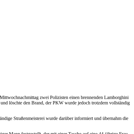
m Mittwochnachmittag zwei Polizisten einen brennenden Lamborghini
gt und löschte den Brand, der PKW wurde jedoch trotzdem vollständig
tändige Straßenmeisterei wurde darüber informiert und übernahm die
er Mann festgestellt, der mit einer Tasche auf eine 44-jährige Frau