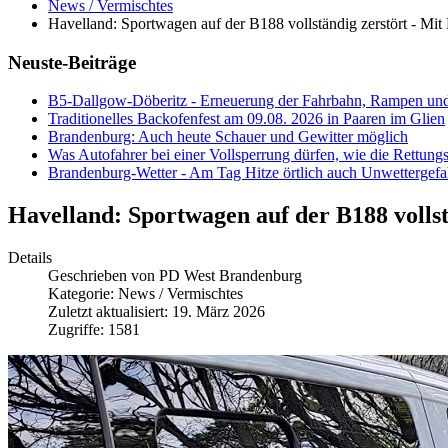
News / Vermischtes
Havelland: Sportwagen auf der B188 vollständig zerstört - Mi
Neuste-Beiträge
B5-Dallgow-Döberitz - Erneuerung der Fahrbahn, Rampen und
Traditionelles Backofenfest am 09.08. 2026 in Paaren im Glien
Brandenburg: Auch heute Schauer und Gewitter möglich
Was Autofahrer bei einer Vollsperrung dürfen, wie die Rettungs
Brandenburg-Wetter - Am Tag Hitze örtlich auch Unwettergefa
Havelland: Sportwagen auf der B188 vollst
Details
Geschrieben von
PD West Brandenburg
Kategorie:
News / Vermischtes
Zuletzt aktualisiert: 19. März 2026
Zugriffe: 1581