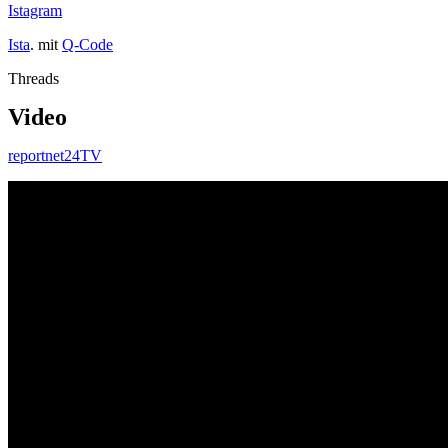
Istagram
Ista
. mit
Q-Code
Threads
Video
reportnet24TV