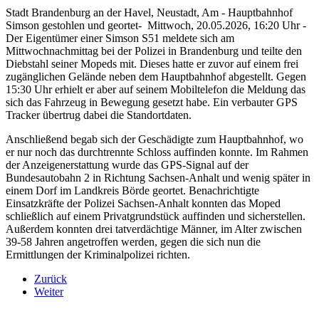
Stadt Brandenburg an der Havel, Neustadt, Am - Hauptbahnhof
Simson gestohlen und geortet- Mittwoch, 20.05.2026, 16:20 Uhr -
Der Eigentümer einer Simson S51 meldete sich am
Mittwochnachmittag bei der Polizei in Brandenburg und teilte den
Diebstahl seiner Mopeds mit. Dieses hatte er zuvor auf einem frei
zugänglichen Gelände neben dem Hauptbahnhof abgestellt. Gegen
15:30 Uhr erhielt er aber auf seinem Mobiltelefon die Meldung das
sich das Fahrzeug in Bewegung gesetzt habe. Ein verbauter GPS
Tracker übertrug dabei die Standortdaten.
Anschließend begab sich der Geschädigte zum Hauptbahnhof, wo
er nur noch das durchtrennte Schloss auffinden konnte. Im Rahmen
der Anzeigenerstattung wurde das GPS-Signal auf der
Bundesautobahn 2 in Richtung Sachsen-Anhalt und wenig später in
einem Dorf im Landkreis Börde geortet. Benachrichtigte
Einsatzkräfte der Polizei Sachsen-Anhalt konnten das Moped
schließlich auf einem Privatgrundstück auffinden und sicherstellen.
Außerdem konnten drei tatverdächtige Männer, im Alter zwischen
39-58 Jahren angetroffen werden, gegen die sich nun die
Ermittlungen der Kriminalpolizei richten.
Zurück
Weiter