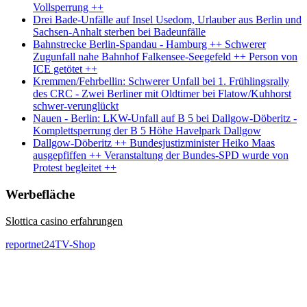
Vollsperrung ++
Drei Bade-Unfälle auf Insel Usedom, Urlauber aus Berlin und
Sachsen-Anhalt sterben bei Badeunfälle
Bahnstrecke Berlin-Spandau - Hamburg ++ Schwerer
Zugunfall nahe Bahnhof Falkensee-Seegefeld ++ Person von
ICE getötet ++
Kremmen/Fehrbellin: Schwerer Unfall bei 1. Frühlingsrally
des CRC - Zwei Berliner mit Oldtimer bei Flatow/Kuhhorst
schwer-verunglückt
Nauen - Berlin: LKW-Unfall auf B 5 bei Dallgow-Döberitz -
Komplettsperrung der B 5 Höhe Havelpark Dallgow
Dallgow-Döberitz ++ Bundesjustizminister Heiko Maas
ausgepfiffen ++ Veranstaltung der Bundes-SPD wurde von
Protest begleitet ++
Werbefläche
Slottica casino erfahrungen
reportnet24TV-Shop