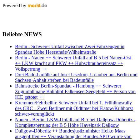
Powered by
Beliebte NEWS
Berlin - Schwerer Unfall zwischen Zwei Fahrzeugen in
Spandau Höhe Heerstraße/Wilhelmstraße
Berlin - Nauen ++ Schwerer Unfall auf B 5 bei Nauen-Ost
++ LKW kracht auf PKW ++ Hubschraubereinsatz ++
Vollsperrung ++
Drei Bade-Unfälle auf Insel Usedom, Urlauber aus Berlin und
Sachsen-Anhalt sterben bei Badeunfälle
Bahnstrecke Berlin-Spandau - Hamburg ++ Schwerer
Zugunfall nahe Bahnhof Falkensee-Seegefeld ++ Person von
ICE getötet ++
Kremmen/Fehrbellin: Schwerer Unfall bei 1. Frühlingsrally
des CRC - Zwei Berliner mit Oldtimer bei Flatow/Kuhhorst
schwer-verunglückt
Nauen - Berlin: LKW-Unfall auf B 5 bei Dallgow-Döberitz -
Komplettsperrung der B 5 Höhe Havelpark Dallgow
Dallgow-Döberitz ++ Bundesjustizminister Heiko Maas
ausgepfiffen ++ Veranstaltung der Bundes-SPD wurde von