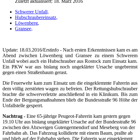
Zuletzt aktualisiert: 18. März 2016
Schwerer Unfall,
Hubschraubereinsatz,
Löwenberg,
Gransee,
Update: 18.03.2016/Erstinfo - Nach ersten Erkenntnissen kam es am
Abend zwischen Löwenberg und Gransee zu einem Schwerem
Unfall wobei auch ein Hubschrauber aus Rostock zum Einsatz kam.
Ein PKW war aus bislang noch ungeklärter Ursache ungebremst
gegen einen Straßenbaum gerast.
Die Feuerwehr kam zum Einsatz um die eingeklemmte Fahrerin aus
dem völlig zerstörten wagen zu befreien. Der Rettungshubschrauber
brachte die schwerverletzte anschließend in ein Klinikum. Bis zum
Ende der Bergungsmaßnahmen blieb die Bundesstraße 96 Höhe der
Unfallstelle gesperrt.
Nachtrag -
Eine 65-jährige Peugeot-Fahrerin kam gestern gegen
19.10 Uhr aus bislang ungeklärter Ursache auf der Bundesstraße 96
zwischen den Abzweigen Gutengermendorf und Meseberg von der
Fahrbahn ab. Das Fahrzeug kollidierte mit einem Baum, prallte ab
und blieb auf der Fahrbahn stehen. Die Fahrerin war eingeklemmt