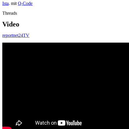
Ista
. mit
Q-Code
Threads
Video
reportnet24TV