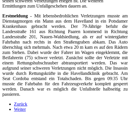
seinen schweren Verletzungen erlegen ist. Die weiteren
Ermittlungen zum Unfallgeschehen dauern an.
Erstmeldung -
Mit lebensbedrohlichen Verletzungen musste am
Dienstagmorgen ein Mann aus dem Havelland in ein Potsdamer
Krankenhaus gebracht werden. Der 79-Jährige befuhr die
Landesstraße 161 aus Richtung Paaren kommend in Richtung
Landesstraße 201, Nauen-Waldsiedlung, als er auf winterglatter
Fahrbahn nach rechts in den Straßengraben abkam. Das Auto
überschlug sich mehrmals. Nach etwa 20 m kam es auf den Rädern
zum Stehen. Dabei wurde der Fahrer im Wagen eingeklemmt, die
Beifahrerin (75) schwer verletzt. Zunächst sollte der Verletzte mit
einem Rettungshubschrauber abtransportiert werden. Das war
aufgrund seiner schweren Verletzungen nicht möglich. Die Insassin
wurde durch Rettungskräfte in die Havellandklinik gebracht. Am
Seat Cordoba entstand ein Totalschaden. Bis gegen 09:35 Uhr
musste die Fahrbahn für den Fahrzeugverkehr komplett gesperrt
werden. Danach war es möglich die Unfallstelle halbseitig zu
passieren.
Zurück
Weiter