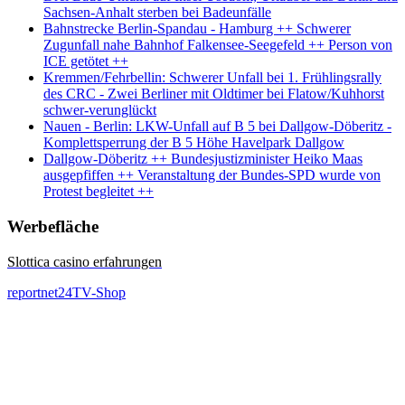
Sachsen-Anhalt sterben bei Badeunfälle
Bahnstrecke Berlin-Spandau - Hamburg ++ Schwerer
Zugunfall nahe Bahnhof Falkensee-Seegefeld ++ Person von
ICE getötet ++
Kremmen/Fehrbellin: Schwerer Unfall bei 1. Frühlingsrally
des CRC - Zwei Berliner mit Oldtimer bei Flatow/Kuhhorst
schwer-verunglückt
Nauen - Berlin: LKW-Unfall auf B 5 bei Dallgow-Döberitz -
Komplettsperrung der B 5 Höhe Havelpark Dallgow
Dallgow-Döberitz ++ Bundesjustizminister Heiko Maas
ausgepfiffen ++ Veranstaltung der Bundes-SPD wurde von
Protest begleitet ++
Werbefläche
Slottica casino erfahrungen
reportnet24TV-Shop