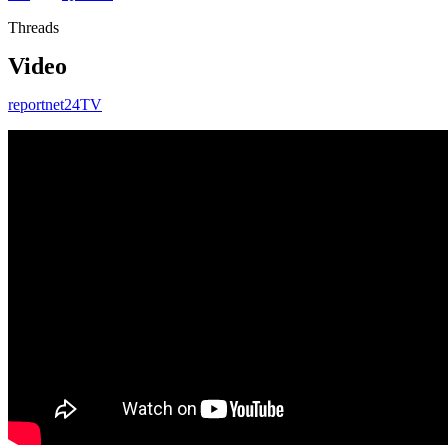
Threads
Video
reportnet24TV