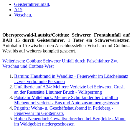
Geisterfahrerunfall,
A15,
Vetschau,
Oberspreewald-Lautsitz/Cottbus: Schwerer Frontalunfall auf
BAB 15 durch Geisterfahrer. 1 Toter ein Schwerverletzter.
Autobahn 15 zwischen den Anschlussstellen Vetschau und Cottbus-
West bis auf weiteres komplett gesperrt.
Weiterlesen: Cottbus: Schwerer Unfall durch Falschfahrer Zw.
Vetschau und Cottbus-West
Barnim: Hausbrand in Wandlitz - Feuerwehr im Löscheinsatz
- zwei verbrannte Personen
Unfallserie auf A24: Mehrere Verletzte bei Schweren Crash
an der Raststätte Linumer Bruch - Vollsperrung
Potsdam-Mittelmark: Mehrere Schulkinder bei Unfall in
Michendorf verletzt - Bus und Auto zusammengestossen
Prignitz: Wohn- u. Geschäftshausbrand in Perleberg -
Feuerwehr im Großeinsatz
Hohen Neuendorf: Gewaltverbrechen bei Bergfelde - Mann
im Waldgebiet niedergeschossen