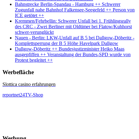
Bahnstrecke Berlin-Spandau - Hamburg ++ Schwerer
Zugunfall nahe Bahnhof Falkensee-Seegefeld ++ Person von
ICE getötet ++
Kremmen/Fehrbellin: Schwerer Unfall bei 1. Frühlingsrally
des CRC - Zwei Berliner mit Oldtimer bei Flatow/Kuhhorst
schwer-verunglückt
Nauen - Berlin: LKW-Unfall auf B 5 bei Dallgow-Döberitz -
Komplettsperrung der B 5 Höhe Havelpark Dallgow
Dallgow-Döberitz ++ Bundesjustizminister Heiko Maas
ausgepfiffen ++ Veranstaltung der Bundes-SPD wurde von
Protest begleitet ++
Werbefläche
Slottica casino erfahrungen
reportnet24TV-Shop
Werbung